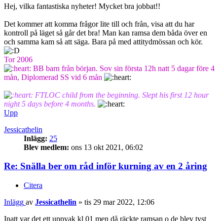
Hej, vilka fantastiska nyheter! Mycket bra jobbat!!
Det kommer att komma frågor lite till och från, visa att du har
kontroll på läget så går det bra! Man kan ramsa dem båda över en
och samma kam så att säga. Bara på med attitydmössan och kör.
Tor 2006
BB barn från början. Sov sin första 12h natt 5 dagar före 4
mån, Diplomerad SS vid 6 mån
FTLOC child from the beginning. Slept his first 12 hour
night 5 days before 4 months.
Upp
Jessicathelin
Inlägg:
25
Blev medlem:
ons 13 okt 2021, 06:02
Re: Snälla ber om råd inför kurning av en 2 åring
Citera
Inlägg
av
Jessicathelin
»
tis 29 mar 2022, 12:06
Inatt var det ett uppvak kl 01 men då räckte ramsan o de blev tyst