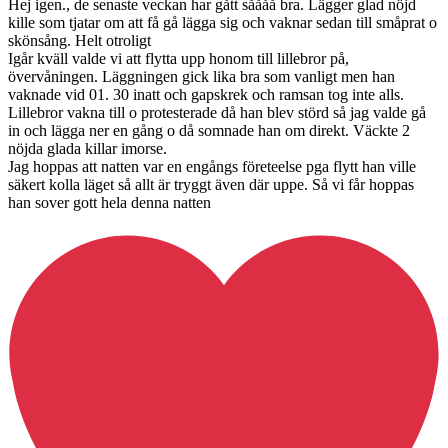
Hej igen., de senaste veckan har gått såååå bra. Lägger glad nöjd
kille som tjatar om att få gå lägga sig och vaknar sedan till småprat o
skönsång. Helt otroligt
Igår kväll valde vi att flytta upp honom till lillebror på,
övervåningen. Läggningen gick lika bra som vanligt men han
vaknade vid 01. 30 inatt och gapskrek och ramsan tog inte alls.
Lillebror vakna till o protesterade då han blev störd så jag valde gå
in och lägga ner en gång o då somnade han om direkt. Väckte 2
nöjda glada killar imorse.
Jag hoppas att natten var en engångs företeelse pga flytt han ville
säkert kolla läget så allt är tryggt även där uppe. Så vi får hoppas
han sover gott hela denna natten