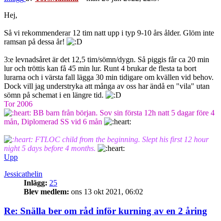
Hej,
Så vi rekommenderar 12 tim natt upp i typ 9-10 års ålder. Glöm inte
ramsan på dessa år!
3:e levnadsåret är det 12,5 tim/sömn/dygn. Så piggis får ca 20 min
lur och tröttis kan få 45 min lur. Runt 4 brukar de flesta ta bort
lurarna och i värsta fall lägga 30 min tidigare om kvällen vid behov.
Dock vill jag understryka att många av oss har ändå en "vila" utan
sömn på schemat i en längre tid.
Tor 2006
BB barn från början. Sov sin första 12h natt 5 dagar före 4
mån, Diplomerad SS vid 6 mån
FTLOC child from the beginning. Slept his first 12 hour
night 5 days before 4 months.
Upp
Jessicathelin
Inlägg:
25
Blev medlem:
ons 13 okt 2021, 06:02
Re: Snälla ber om råd inför kurning av en 2 åring