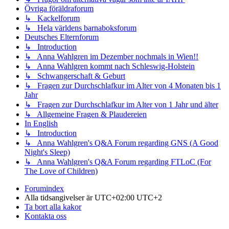
Övriga föräldraforum
↳ Kackelforum
↳ Hela världens barnaboksforum
Deutsches Elternforum
↳ Introduction
↳ Anna Wahlgren im Dezember nochmals in Wien!!
↳ Anna Wahlgren kommt nach Schleswig-Holstein
↳ Schwangerschaft & Geburt
↳ Fragen zur Durchschlafkur im Alter von 4 Monaten bis 1
Jahr
↳ Fragen zur Durchschlafkur im Alter von 1 Jahr und älter
↳ Allgemeine Fragen & Plaudereien
In English
↳ Introduction
↳ Anna Wahlgren's Q&A Forum regarding GNS (A Good
Night's Sleep)
↳ Anna Wahlgren's Q&A Forum regarding FTLoC (For
The Love of Children)
Forumindex
Alla tidsangivelser är UTC+02:00 UTC+2
Ta bort alla kakor
Kontakta oss