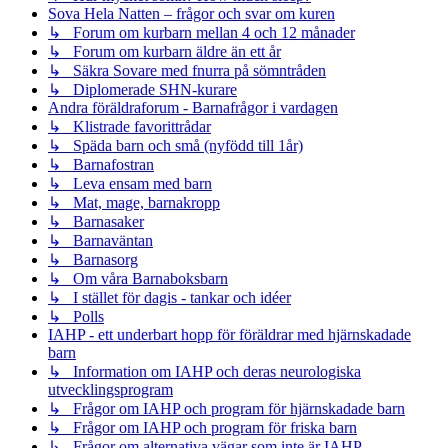
Sova Hela Natten – frågor och svar om kuren
↳ Forum om kurbarn mellan 4 och 12 månader
↳ Forum om kurbarn äldre än ett år
↳ Säkra Sovare med fnurra på sömntråden
↳ Diplomerade SHN-kurare
Andra föräldraforum - Barnafrågor i vardagen
↳ Klistrade favorittrådar
↳ Späda barn och små (nyfödd till 1år)
↳ Barnafostran
↳ Leva ensam med barn
↳ Mat, mage, barnakropp
↳ Barnasaker
↳ Barnaväntan
↳ Barnasorg
↳ Om våra Barnaboksbarn
↳ I stället för dagis - tankar och idéer
↳ Polls
IAHP - ett underbart hopp för föräldrar med hjärnskadade
barn
↳ Information om IAHP och deras neurologiska
utvecklingsprogram
↳ Frågor om IAHP och program för hjärnskadade barn
↳ Frågor om IAHP och program för friska barn
↳ Frågor om alternativa vägar som inte är IAHP