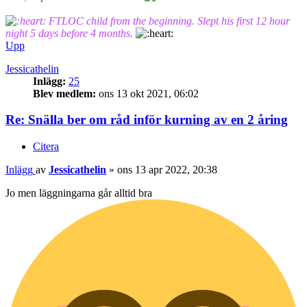
FTLOC child from the beginning. Slept his first 12 hour
night 5 days before 4 months.
Upp
Jessicathelin
Inlägg:
25
Blev medlem:
ons 13 okt 2021, 06:02
Re: Snälla ber om råd inför kurning av en 2 åring
Citera
Inlägg
av
Jessicathelin
»
ons 13 apr 2022, 20:38
Jo men läggningarna går alltid bra