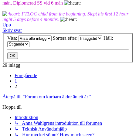
mån, Diplomerad SS vid 6 mån
FTLOC child from the beginning. Slept his first 12 hour
night 5 days before 4 months.
Upp
Skriv svar
Visa:
Sortera efter:
Håll:
29 inlägg
Föregående
1
2
Återgå till "Forum om kurbarn äldre än ett år "
Hoppa till
Introduktion
↳ Anna Wahlgrens introduktion till forumen
↳ Teknisk Användarhjälp
↳ Hur mycket sömn? How much sleep?