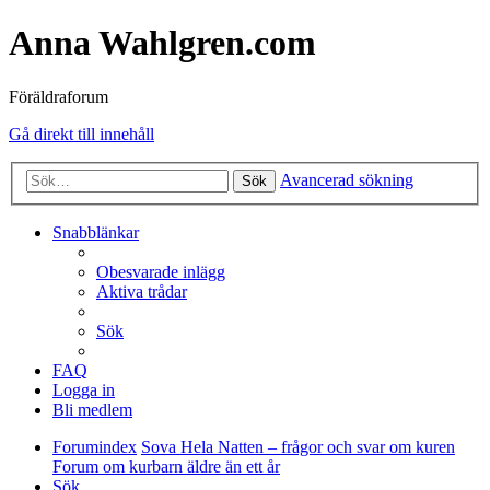
Anna Wahlgren.com
Föräldraforum
Gå direkt till innehåll
Avancerad sökning
Sök
Snabblänkar
Obesvarade inlägg
Aktiva trådar
Sök
FAQ
Logga in
Bli medlem
Forumindex
Sova Hela Natten – frågor och svar om kuren
Forum om kurbarn äldre än ett år
Sök