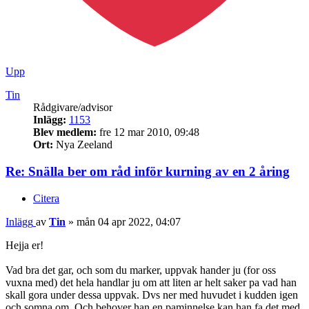
Upp
Tin
Rådgivare/advisor
Inlägg:
1153
Blev medlem:
fre 12 mar 2010, 09:48
Ort:
Nya Zeeland
Re: Snälla ber om råd inför kurning av en 2 åring
Citera
Inlägg
av
Tin
»
mån 04 apr 2022, 04:07
Hejja er!
Vad bra det gar, och som du marker, uppvak hander ju (for oss
vuxna med) det hela handlar ju om att liten ar helt saker pa vad han
skall gora under dessa uppvak. Dvs ner med huvudet i kudden igen
och somna om. Och behover han en paminnelse kan han fa det med