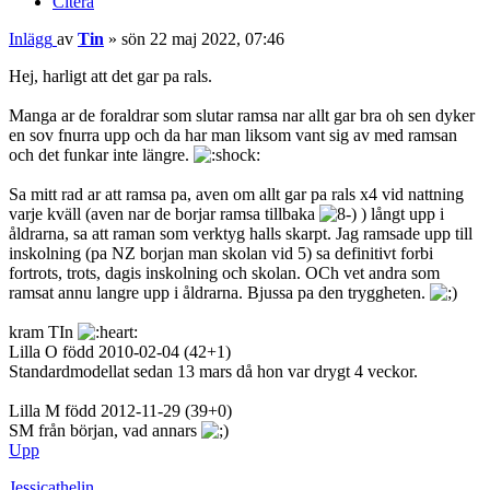
Citera
Inlägg
av
Tin
»
sön 22 maj 2022, 07:46
Hej, harligt att det gar pa rals.
Manga ar de foraldrar som slutar ramsa nar allt gar bra oh sen dyker
en sov fnurra upp och da har man liksom vant sig av med ramsan
och det funkar inte längre.
Sa mitt rad ar att ramsa pa, aven om allt gar pa rals x4 vid nattning
varje kväll (aven nar de borjar ramsa tillbaka
) långt upp i
åldrarna, sa att raman som verktyg halls skarpt. Jag ramsade upp till
inskolning (pa NZ borjan man skolan vid 5) sa definitivt forbi
fortrots, trots, dagis inskolning och skolan. OCh vet andra som
ramsat annu langre upp i åldrarna. Bjussa pa den tryggheten.
kram TIn
Lilla O född 2010-02-04 (42+1)
Standardmodellat sedan 13 mars då hon var drygt 4 veckor.
Lilla M född 2012-11-29 (39+0)
SM från början, vad annars
Upp
Jessicathelin