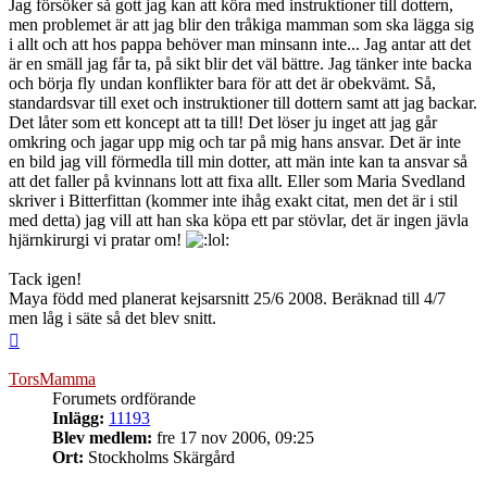
Jag försöker så gott jag kan att köra med instruktioner till dottern,
men problemet är att jag blir den tråkiga mamman som ska lägga sig
i allt och att hos pappa behöver man minsann inte... Jag antar att det
är en smäll jag får ta, på sikt blir det väl bättre. Jag tänker inte backa
och börja fly undan konflikter bara för att det är obekvämt. Så,
standardsvar till exet och instruktioner till dottern samt att jag backar.
Det låter som ett koncept att ta till! Det löser ju inget att jag går
omkring och jagar upp mig och tar på mig hans ansvar. Det är inte
en bild jag vill förmedla till min dotter, att män inte kan ta ansvar så
att det faller på kvinnans lott att fixa allt. Eller som Maria Svedland
skriver i Bitterfittan (kommer inte ihåg exakt citat, men det är i stil
med detta) jag vill att han ska köpa ett par stövlar, det är ingen jävla
hjärnkirurgi vi pratar om!
Tack igen!
Maya född med planerat kejsarsnitt 25/6 2008. Beräknad till 4/7
men låg i säte så det blev snitt.
Upp
TorsMamma
Forumets ordförande
Inlägg:
11193
Blev medlem:
fre 17 nov 2006, 09:25
Ort:
Stockholms Skärgård