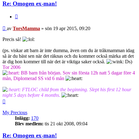
Re: Omogen ex-man!
Citera
Inlägg
av
TorsMamma
»
sön 19 apr 2015, 09:20
Precis så!
(ps. viskar att barn är inte dumma, även om du är tråkmamman idag
så är du bäst sen när det räknas och du kommer också märka att det
är dig hon kommer till när det är viktiga saker också.
Ds)
Tor 2006
BB barn från början. Sov sin första 12h natt 5 dagar före 4
mån, Diplomerad SS vid 6 mån
FTLOC child from the beginning. Slept his first 12 hour
night 5 days before 4 months.
Upp
My Precious
Inlägg:
170
Blev medlem:
tis 21 okt 2008, 09:04
Re: Omogen ex-man!