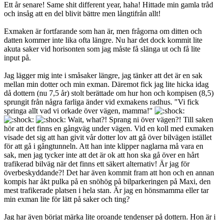
Ett år senare! Same shit different year, haha! Hittade min gamla tråd
och insåg att en del blivit bättre men långtifrån allt!
Exmaken är fortfarande som han är, men frågorna om ditten och
datten kommer inte lika ofta längre. Nu har det dock kommit lite
akuta saker vid horisonten som jag måste få slänga ut och få lite
input på.
Jag lägger mig inte i småsaker längre, jag tänker att det är en sak
mellan min dotter och min exman. Däremot fick jag lite hicka idag
då dottern (nu 7,5 år) stolt berättade om hur hon och kompisen (8,5)
sprungit från några farliga änder vid exmakens radhus. "Vi fick
springa allt vad vi orkade över vägen, mamma!"
Wait, what?! Sprang ni över vägen?! Till saken
hör att det finns en gångväg under vägen. Vid en koll med exmaken
visade det sig att han givit vår dotter lov att gå över bilvägen istället
för att gå i gångtunneln. Att han inte klipper naglarna må vara en
sak, men jag tycker inte att det är ok att hon ska gå över en hårt
trafikerad bilväg när det finns ett säkert alternativ! Är jag för
överbeskyddande?! Det har även kommit fram att hon och en annan
kompis har åkt pulka på en snöhög på bilparkeringen på Maxi, den
mest trafikerade platsen i hela stan. Är jag en hönsmamma eller tar
min exman lite för lätt på saker och ting?
Jag har även börjat märka lite oroande tendenser på dottern. Hon är i