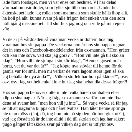
lade fram förslaget, men vi var ense om beslutet. VI har delad
vårdnad om vår dotter, som fyller sju till sommaren. Under hela
äktenskapet hade jag rollen som mamman som skulle hålla ihop allt,
ha koll på allt, kunna svara på alla frågor, helt enkelt vara den som
höll igång maskineriet. Till slut fick jag nog och ville gå min egen
väg.
Vi delar på vårdnaden så varannan vecka är dottern hos mig,
varannan hos sin pappa. De veckorna hon är hos sin pappa regnar
det in sms och Facebook-meddelanden från ex-mannen. "Hon gråter
och kan inte sova, vad ska jag göra?", "Hon vill inte gå till skolan
idag", "Hon vill inte sjunga i sin kör idag", "Hennes gosedjur är
borta, vet du var det är?", "Jag köpte nya stövlar till henne för de
gamla var för små, men nu verkar de vara lagom stora igen så ska
jag behålla de nya ändå?", "Vilken storlek har hon på kläder?", osv,
osv, osv. Jag vet helt enkelt inte hur jag ska behandla dessa frågor?!
Hos sin pappa behöver dottern inte tvätta håret i simhallen eller
klippa sina naglar. När jag frågar ex-mannen varför han inte fixar
detta så svarar han "men hon vill ju inte"... Så varje vecka så får jag
se till att naglarna klipps och håret tvättas. Han låter henne springa
ute utan mössa ("oj, då, tog hon inte på sig den när hon gick ut?"),
vad jag förstått så är de inte alltid i tid till skolan och jag har säkert
tjugo gånger fått skicka svar på vilken dag det är utflykt osv.