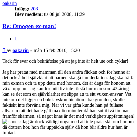
oakarin
Inlägg:
208
Blev medlem:
tis 08 jul 2008, 11:29
Re: Omogen ex-man!
Citera
Inlägg
av
oakarin
»
mån 15 feb 2016, 15:20
Tack för svar och bekräftelse på att jag inte är helt ute och cyklar!
Jag har pratat med mamman till den andra flickan och för henne är
det också helt självklart att barnen ska gå i underfarten. Jag ska träffa
min exman och ta upp detta med honom, det är dags för honom att
växa upp nu. Jag kan för mitt liv inte förstå hur man som 42-åring
kan se det som en självklarhet att slippa att ta sitt vuxen-ansvar. Vet
inte om det ligger en bokstavskombination i bakgrunden, skulle
faktiskt inte förvåna mig. När vi var gifta kunde han på fullaste
allvar tro att det hade gått max tio minuter då han suttit två timmar
framför skärmen, så något knas är det med verklighetsuppfattningen!
Jag är dock väldigt noga med att inte prata skit om honom
då dottern hör, hon får upptäcka själv då hon blir äldre hur han är
funtad.