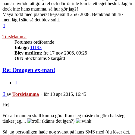
han är livrädd att göra fel och därför inte kan ta ett eget beslut. Jag är
dock inte hans mamma, så hur gör jag?!
Maya född med planerat kejsarsnitt 25/6 2008. Beräknad till 4/7
men låg i säte så det blev snitt.
Upp
TorsMamma
Forumets ordförande
Inlägg:
11193
Blev medlem:
fre 17 nov 2006, 09:25
Ort:
Stockholms Skärgård
Re: Omogen ex-man!
Citera
Inlägg
av
TorsMamma
»
lör 18 apr 2015, 16:45
Hej
För att mannen skall kunna göra framsteg måste du göra baksteg
tänker jag....
(känns det igen?)
Så jag personligen hade nog svarat på hans SMS med (du löser det,