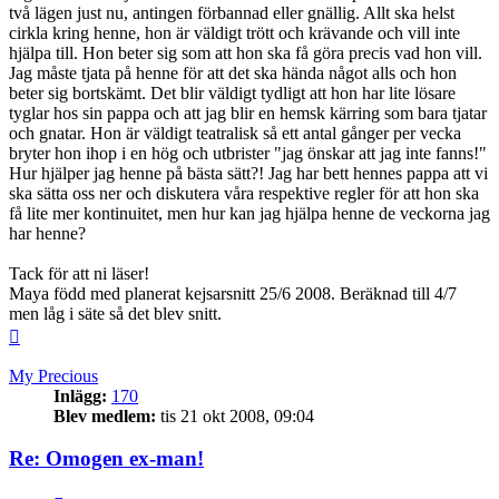
två lägen just nu, antingen förbannad eller gnällig. Allt ska helst
cirkla kring henne, hon är väldigt trött och krävande och vill inte
hjälpa till. Hon beter sig som att hon ska få göra precis vad hon vill.
Jag måste tjata på henne för att det ska hända något alls och hon
beter sig bortskämt. Det blir väldigt tydligt att hon har lite lösare
tyglar hos sin pappa och att jag blir en hemsk kärring som bara tjatar
och gnatar. Hon är väldigt teatralisk så ett antal gånger per vecka
bryter hon ihop i en hög och utbrister "jag önskar att jag inte fanns!"
Hur hjälper jag henne på bästa sätt?! Jag har bett hennes pappa att vi
ska sätta oss ner och diskutera våra respektive regler för att hon ska
få lite mer kontinuitet, men hur kan jag hjälpa henne de veckorna jag
har henne?
Tack för att ni läser!
Maya född med planerat kejsarsnitt 25/6 2008. Beräknad till 4/7
men låg i säte så det blev snitt.
Upp
My Precious
Inlägg:
170
Blev medlem:
tis 21 okt 2008, 09:04
Re: Omogen ex-man!