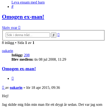
Leva ensam med barn
Sök
Omogen ex-man!
Skriv svar
Avancerad
Sök
sökning
8 inlägg • Sida
1
av
1
oakarin
Inlägg:
208
Blev medlem:
tis 08 jul 2008, 11:29
Omogen ex-man!
Citera
Inlägg
av
oakarin
»
lör 18 apr 2015, 09:36
Hej!
Jag skilde mig från min man för ett drygt år sedan. Det var jag som