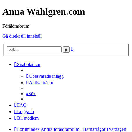
Anna Wahlgren.com
Föräldraforum
Gå direkt till innehåll
Avancerad
Sök
sökning
Snabblänkar
Obesvarade inlägg
Aktiva trådar
Sök
FAQ
Logga in
Bli medlem
Forumindex
Andra föräldraforum - Barnafrågor i vardagen