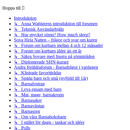
Hoppa till
Introduktion
↳ Anna Wahlgrens introduktion till forumen
↳ Teknisk Användarhjälp
↳ Hur mycket sömn? How much sleep?
Sova Hela Natten – frågor och svar om kuren
↳ Forum om kurbarn mellan 4 och 12 månader
↳ Forum om kurbarn äldre än ett år
↳ Säkra Sovare med fnurra på sömntråden
↳ Diplomerade SHN-kurare
Andra föräldraforum - Barnafrågor i vardagen
↳ Klistrade favorittrådar
↳ Späda barn och små (nyfödd till 1år)
↳ Barnafostran
↳ Leva ensam med barn
↳ Mat, mage, barnakropp
↳ Barnasaker
↳ Barnaväntan
↳ Barnasorg
↳ Om våra Barnaboksbarn
↳ I stället för dagis - tankar och idéer
↳ Polls