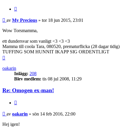
Citera
Inlägg
av
My Precious
»
tor 18 jun 2015, 23:01
Wow Torsmamma,
ett dundersvar som vanligt <3 <3 <3
Mamma till coola Tara, 080520, prematurflicka (28 dagar tidig)
TUFFING SOM HUNNIT IKAPP SIG ORDENTLIGT
Upp
oakarin
Inlägg:
208
Blev medlem:
tis 08 jul 2008, 11:29
Re: Omogen ex-man!
Citera
Inlägg
av
oakarin
»
sön 14 feb 2016, 22:00
Hej igen!