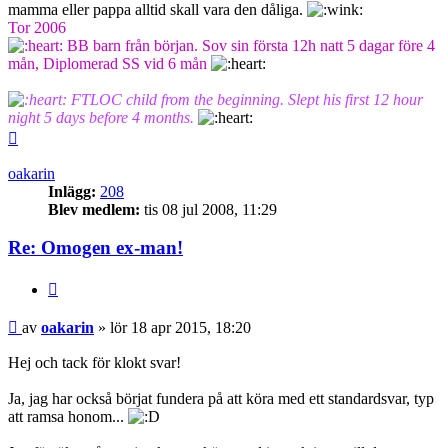
mamma eller pappa alltid skall vara den dåliga.
Tor 2006
BB barn från början. Sov sin första 12h natt 5 dagar före 4
mån, Diplomerad SS vid 6 mån
FTLOC child from the beginning. Slept his first 12 hour
night 5 days before 4 months.
Upp
oakarin
Inlägg:
208
Blev medlem:
tis 08 jul 2008, 11:29
Re: Omogen ex-man!
Citera
Inlägg
av
oakarin
»
lör 18 apr 2015, 18:20
Hej och tack för klokt svar!
Ja, jag har också börjat fundera på att köra med ett standardsvar, typ
att ramsa honom...