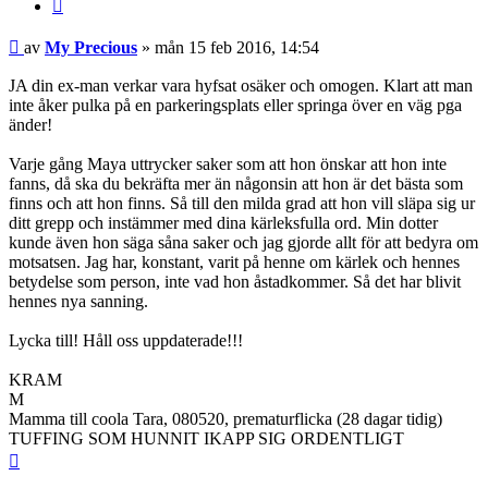
Citera
Inlägg
av
My Precious
»
mån 15 feb 2016, 14:54
JA din ex-man verkar vara hyfsat osäker och omogen. Klart att man
inte åker pulka på en parkeringsplats eller springa över en väg pga
änder!
Varje gång Maya uttrycker saker som att hon önskar att hon inte
fanns, då ska du bekräfta mer än någonsin att hon är det bästa som
finns och att hon finns. Så till den milda grad att hon vill släpa sig ur
ditt grepp och instämmer med dina kärleksfulla ord. Min dotter
kunde även hon säga såna saker och jag gjorde allt för att bedyra om
motsatsen. Jag har, konstant, varit på henne om kärlek och hennes
betydelse som person, inte vad hon åstadkommer. Så det har blivit
hennes nya sanning.
Lycka till! Håll oss uppdaterade!!!
KRAM
M
Mamma till coola Tara, 080520, prematurflicka (28 dagar tidig)
TUFFING SOM HUNNIT IKAPP SIG ORDENTLIGT
Upp