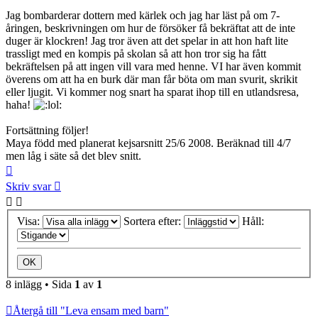
Jag bombarderar dottern med kärlek och jag har läst på om 7-
åringen, beskrivningen om hur de försöker få bekräftat att de inte
duger är klockren! Jag tror även att det spelar in att hon haft lite
trassligt med en kompis på skolan så att hon tror sig ha fått
bekräftelsen på att ingen vill vara med henne. VI har även kommit
överens om att ha en burk där man får böta om man svurit, skrikit
eller ljugit. Vi kommer nog snart ha sparat ihop till en utlandsresa,
haha!
Fortsättning följer!
Maya född med planerat kejsarsnitt 25/6 2008. Beräknad till 4/7
men låg i säte så det blev snitt.
Upp
Skriv svar
Visa:
Sortera efter:
Håll:
8 inlägg • Sida
1
av
1
Återgå till "Leva ensam med barn"