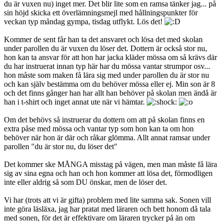
du är vuxen nu) inget mer. Det blir lite som en ramsa tänker jag... på
sin höjd skicka ett överlämningsmejl med hållningspunkter för
veckan typ måndag gympa, tisdag utflykt. Lös det!
Kommer de sent får han ta det ansvaret och lösa det med skolan
under parollen du är vuxen du löser det. Dottern är också stor nu,
hon kan ta ansvar för att hon har jacka kläder mössa om så krävs där
du har instruerat innan typ här har du mössa vantar strumpor osv...
hon måste som maken få lära sig med under parollen du är stor nu
och kan själv bestämma om du behöver mössa eller ej. Min son är 8
och det finns gånger han har allt han behöver på skolan men ändå är
han i t-shirt och inget annat ute när vi hämtar.
Om det behövs så instruerar du dottern om att på skolan finns en
extra påse med mössa och vantar typ som hon kan ta om hon
behöver när hon är där och råkar glömma. Allt annat ramsar under
parollen "du är stor nu, du löser det"
Det kommer ske MÅNGA misstag på vägen, men man måste få lära
sig av sina egna och han och hon kommer att lösa det, förmodligen
inte eller aldrig så som DU önskar, men de löser det.
Vi har (trots att vi är gifta) problem med lite samma sak. Sonen vill
inte göra läsläxa, jag har pratat med läraren och bett honom då tala
med sonen, för det är effektivare om läraren trycker på än om