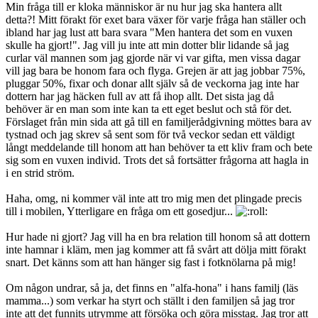
Min fråga till er kloka människor är nu hur jag ska hantera allt
detta?! Mitt förakt för exet bara växer för varje fråga han ställer och
ibland har jag lust att bara svara "Men hantera det som en vuxen
skulle ha gjort!". Jag vill ju inte att min dotter blir lidande så jag
curlar väl mannen som jag gjorde när vi var gifta, men vissa dagar
vill jag bara be honom fara och flyga. Grejen är att jag jobbar 75%,
pluggar 50%, fixar och donar allt själv så de veckorna jag inte har
dottern har jag häcken full av att få ihop allt. Det sista jag då
behöver är en man som inte kan ta ett eget beslut och stå för det.
Förslaget från min sida att gå till en familjerådgivning möttes bara av
tystnad och jag skrev så sent som för två veckor sedan ett väldigt
långt meddelande till honom att han behöver ta ett kliv fram och bete
sig som en vuxen individ. Trots det så fortsätter frågorna att hagla in
i en strid ström.
Haha, omg, ni kommer väl inte att tro mig men det plingade precis
till i mobilen, Ytterligare en fråga om ett gosedjur...
Hur hade ni gjort? Jag vill ha en bra relation till honom så att dottern
inte hamnar i kläm, men jag kommer att få svårt att dölja mitt förakt
snart. Det känns som att han hänger sig fast i fotknölarna på mig!
Om någon undrar, så ja, det finns en "alfa-hona" i hans familj (läs
mamma...) som verkar ha styrt och ställt i den familjen så jag tror
inte att det funnits utrymme att försöka och göra misstag. Jag tror att