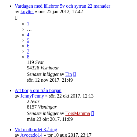
Vardagen med lillebror 5v och syrran 22 manader
av
knyttet
»
ons 25 jan 2012, 17:42
1
…
4
5
6
7
8
119
Svar
94326
Visningar
Senaste inlägget
av
Tin
sön 12 nov 2017, 21:49
Att börja om från början
av
JennyPenny
»
sön 22 okt 2017, 12:13
2
Svar
8157
Visningar
Senaste inlägget
av
TorsMamma
mån 23 okt 2017, 11:09
Vid matbordet 3-åring
av
Avocado14
»
tor 10 aug 2017, 23:17