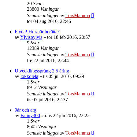
20
Svar
23800
Visningar
Senaste inlägget
av
TorsMamma
tor 04 aug 2016, 22:46
Flytta! Hur/när berätta?
av
Ylvispylvis
»
tor 18 feb 2016, 20:57
9
Svar
12389
Visningar
Senaste inlägget
av
TorsMamma
fre 22 jul 2016, 22:44
Utvecklingssprång 2.5 åring
av
lokkolela
»
tis 05 jul 2016, 09:29
1
Svar
8912
Visningar
Senaste inlägget
av
TorsMamma
tis 05 jul 2016, 22:37
9år och arg
av
Fanny300
»
ons 22 jun 2016, 22:22
1
Svar
8605
Visningar
Senaste inlägget
av
TorsMamma