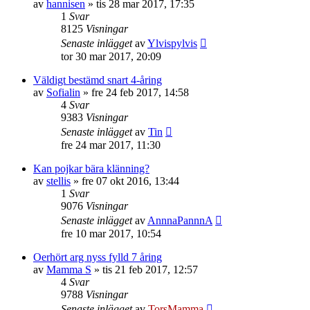
av
hannisen
»
tis 28 mar 2017, 17:35
1
Svar
8125
Visningar
Senaste inlägget
av
Ylvispylvis
tor 30 mar 2017, 20:09
Väldigt bestämd snart 4-åring
av
Sofialin
»
fre 24 feb 2017, 14:58
4
Svar
9383
Visningar
Senaste inlägget
av
Tin
fre 24 mar 2017, 11:30
Kan pojkar bära klänning?
av
stellis
»
fre 07 okt 2016, 13:44
1
Svar
9076
Visningar
Senaste inlägget
av
AnnnaPannnA
fre 10 mar 2017, 10:54
Oerhört arg nyss fylld 7 åring
av
Mamma S
»
tis 21 feb 2017, 12:57
4
Svar
9788
Visningar
Senaste inlägget
av
TorsMamma