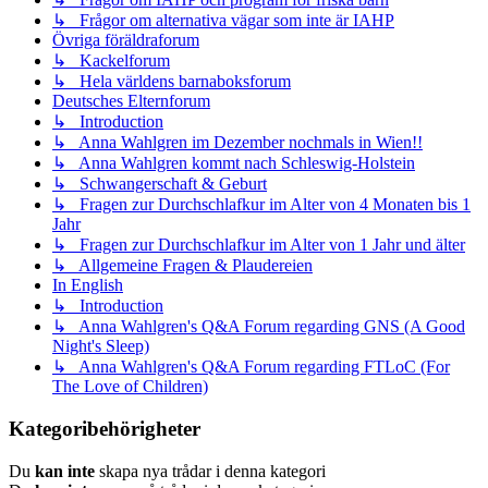
↳ Frågor om alternativa vägar som inte är IAHP
Övriga föräldraforum
↳ Kackelforum
↳ Hela världens barnaboksforum
Deutsches Elternforum
↳ Introduction
↳ Anna Wahlgren im Dezember nochmals in Wien!!
↳ Anna Wahlgren kommt nach Schleswig-Holstein
↳ Schwangerschaft & Geburt
↳ Fragen zur Durchschlafkur im Alter von 4 Monaten bis 1
Jahr
↳ Fragen zur Durchschlafkur im Alter von 1 Jahr und älter
↳ Allgemeine Fragen & Plaudereien
In English
↳ Introduction
↳ Anna Wahlgren's Q&A Forum regarding GNS (A Good
Night's Sleep)
↳ Anna Wahlgren's Q&A Forum regarding FTLoC (For
The Love of Children)
Kategoribehörigheter
Du
kan inte
skapa nya trådar i denna kategori