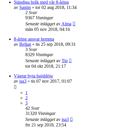
Ständiga bråk med vår 8-åring
av
Sanim
»
tor 02 aug 2018, 11:34
2
Svar
9367
Visningar
Senaste inlägget
av
Alma
mån 05 nov 2018, 04:16
8-åring ansvar hemma
av
Bellan
»
tis 25 sep 2018, 09:31
3
Svar
8329
Visningar
Senaste inlägget
av
Tin
tor 04 okt 2018, 21:17
Vägrar byta bajsblöja
av
isa3
»
tis 07 nov 2017, 01:07
1
2
3
42
Svar
31320
Visningar
Senaste inlägget
av
isa3
fre 21 sep 2018, 23:54