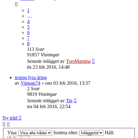
1
…
4
5
6
7
8
113
Svar
91857
Visningar
Senaste inlägget
av
TorsMamma
tis 23 feb 2016, 14:48
trotsig fyra åring
av
Vimsan74
»
ons 03 feb 2016, 13:37
2
Svar
9819
Visningar
Senaste inlägget
av
Tin
tor 04 feb 2016, 22:54
Ny tråd
Visa:
Sortera efter:
Håll: