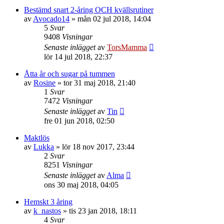
Bestämd snart 2-åring OCH kvällsrutiner
av
Avocado14
»
mån 02 jul 2018, 14:04
5
Svar
9408
Visningar
Senaste inlägget
av
TorsMamma
lör 14 jul 2018, 22:37
Åtta år och sugar på tummen
av
Rosine
»
tor 31 maj 2018, 21:40
1
Svar
7472
Visningar
Senaste inlägget
av
Tin
fre 01 jun 2018, 02:50
Maktlös
av
Lukka
»
lör 18 nov 2017, 23:44
2
Svar
8251
Visningar
Senaste inlägget
av
Alma
ons 30 maj 2018, 04:05
Hemskt 3 åring
av
k_nastos
»
tis 23 jan 2018, 18:11
4
Svar