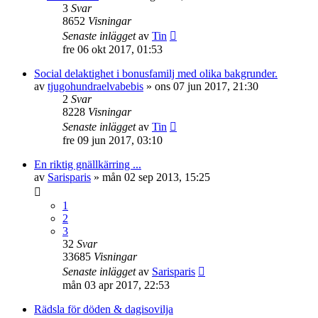
3
Svar
8652
Visningar
Senaste inlägget
av
Tin
fre 06 okt 2017, 01:53
Social delaktighet i bonusfamilj med olika bakgrunder.
av
tjugohundraelvabebis
»
ons 07 jun 2017, 21:30
2
Svar
8228
Visningar
Senaste inlägget
av
Tin
fre 09 jun 2017, 03:10
En riktig gnällkärring ...
av
Sarisparis
»
mån 02 sep 2013, 15:25
1
2
3
32
Svar
33685
Visningar
Senaste inlägget
av
Sarisparis
mån 03 apr 2017, 22:53
Rädsla för döden & dagisovilja