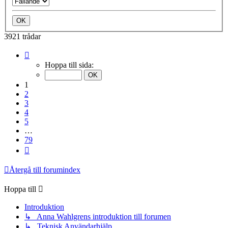
3921 trådar
Sida
1
Hoppa till sida:
av
79
1
2
3
4
5
…
79
Nästa
Återgå till forumindex
Hoppa till
Introduktion
↳ Anna Wahlgrens introduktion till forumen
↳ Teknisk Användarhjälp