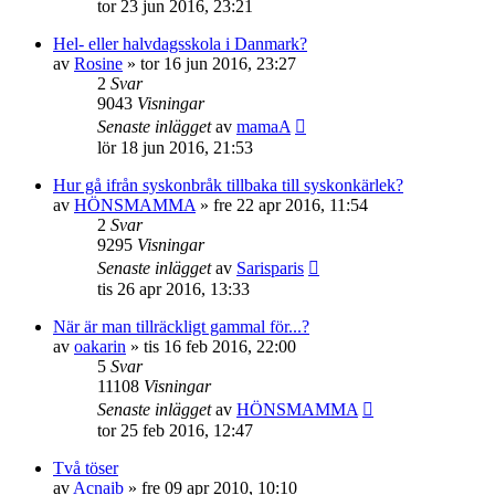
tor 23 jun 2016, 23:21
Hel- eller halvdagsskola i Danmark?
av
Rosine
»
tor 16 jun 2016, 23:27
2
Svar
9043
Visningar
Senaste inlägget
av
mamaA
lör 18 jun 2016, 21:53
Hur gå ifrån syskonbråk tillbaka till syskonkärlek?
av
HÖNSMAMMA
»
fre 22 apr 2016, 11:54
2
Svar
9295
Visningar
Senaste inlägget
av
Sarisparis
tis 26 apr 2016, 13:33
När är man tillräckligt gammal för...?
av
oakarin
»
tis 16 feb 2016, 22:00
5
Svar
11108
Visningar
Senaste inlägget
av
HÖNSMAMMA
tor 25 feb 2016, 12:47
Två töser
av
Acnaib
»
fre 09 apr 2010, 10:10