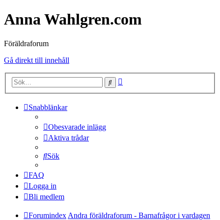
Anna Wahlgren.com
Föräldraforum
Gå direkt till innehåll
Avancerad
Sök
sökning
Snabblänkar
Obesvarade inlägg
Aktiva trådar
Sök
FAQ
Logga in
Bli medlem
Forumindex
Andra föräldraforum - Barnafrågor i vardagen