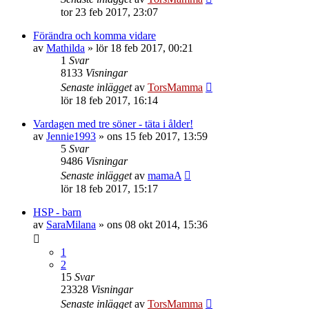
tor 23 feb 2017, 23:07
Förändra och komma vidare
av
Mathilda
»
lör 18 feb 2017, 00:21
1
Svar
8133
Visningar
Senaste inlägget
av
TorsMamma
lör 18 feb 2017, 16:14
Vardagen med tre söner - täta i ålder!
av
Jennie1993
»
ons 15 feb 2017, 13:59
5
Svar
9486
Visningar
Senaste inlägget
av
mamaA
lör 18 feb 2017, 15:17
HSP - barn
av
SaraMilana
»
ons 08 okt 2014, 15:36
1
2
15
Svar
23328
Visningar
Senaste inlägget
av
TorsMamma