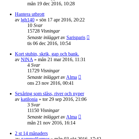
mån 19 dec 2016, 10:28
Hantera utbrott
av
lgh140
»
sön 17 apr 2016, 20:22
10
Svar
15728
Visningar
Senaste inlägget
av
Sarisparis
tis 06 dec 2016, 10:54
Kort stubin, skrik, gap och bank.
av
NlNA
»
mån 21 mar 2016, 11:31
4
Svar
11729
Visningar
Senaste inlägget
av
Alma
ons 23 nov 2016, 00:41
Sexåring som slåss, river och nyper
av
katilonia
»
tor 29 sep 2016, 21:06
3
Svar
11150
Visningar
Senaste inlägget
av
Alma
mån 21 nov 2016, 16:14
2 st 14 månaders
av
gammelfarmor
»
mån 03 okt 2016, 17:42