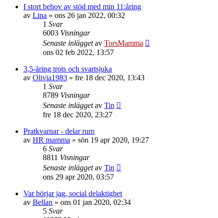
I stort behov av stöd med min 11:åring
av
Lina
»
ons 26 jan 2022, 00:32
1
Svar
6003
Visningar
Senaste inlägget
av
TorsMamma
ons 02 feb 2022, 13:57
3,5-åring trots och svartsjuka
av
Olivia1983
»
fre 18 dec 2020, 13:43
1
Svar
8789
Visningar
Senaste inlägget
av
Tin
fre 18 dec 2020, 23:27
Pratkvarnar - delar rum
av
HR mamma
»
sön 19 apr 2020, 19:27
6
Svar
8811
Visningar
Senaste inlägget
av
Tin
ons 29 apr 2020, 03:57
Var börjar jag, social delaktighet
av
Bellan
»
ons 01 jan 2020, 02:34
5
Svar