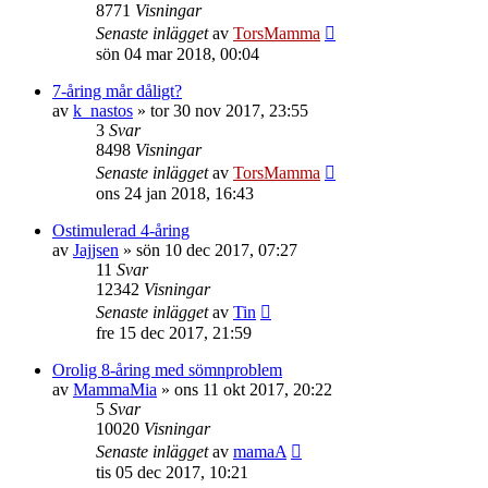
8771
Visningar
Senaste inlägget
av
TorsMamma
sön 04 mar 2018, 00:04
7-åring mår dåligt?
av
k_nastos
»
tor 30 nov 2017, 23:55
3
Svar
8498
Visningar
Senaste inlägget
av
TorsMamma
ons 24 jan 2018, 16:43
Ostimulerad 4-åring
av
Jajjsen
»
sön 10 dec 2017, 07:27
11
Svar
12342
Visningar
Senaste inlägget
av
Tin
fre 15 dec 2017, 21:59
Orolig 8-åring med sömnproblem
av
MammaMia
»
ons 11 okt 2017, 20:22
5
Svar
10020
Visningar
Senaste inlägget
av
mamaA
tis 05 dec 2017, 10:21