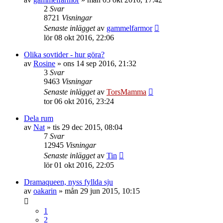
2
Svar
8721
Visningar
Senaste inlägget
av
gammelfarmor
lör 08 okt 2016, 22:06
Olika sovtider - hur göra?
av
Rosine
»
ons 14 sep 2016, 21:32
3
Svar
9463
Visningar
Senaste inlägget
av
TorsMamma
tor 06 okt 2016, 23:24
Dela rum
av
Nat
»
tis 29 dec 2015, 08:04
7
Svar
12945
Visningar
Senaste inlägget
av
Tin
lör 01 okt 2016, 22:05
Dramaqueen, nyss fyllda sju
av
oakarin
»
mån 29 jun 2015, 10:15
1
2