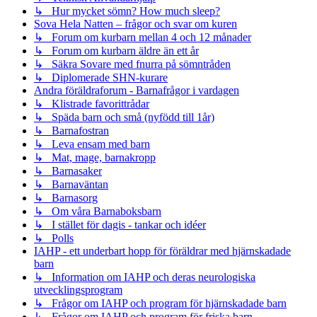
↳ Hur mycket sömn? How much sleep?
Sova Hela Natten – frågor och svar om kuren
↳ Forum om kurbarn mellan 4 och 12 månader
↳ Forum om kurbarn äldre än ett år
↳ Säkra Sovare med fnurra på sömntråden
↳ Diplomerade SHN-kurare
Andra föräldraforum - Barnafrågor i vardagen
↳ Klistrade favorittrådar
↳ Späda barn och små (nyfödd till 1år)
↳ Barnafostran
↳ Leva ensam med barn
↳ Mat, mage, barnakropp
↳ Barnasaker
↳ Barnaväntan
↳ Barnasorg
↳ Om våra Barnaboksbarn
↳ I stället för dagis - tankar och idéer
↳ Polls
IAHP - ett underbart hopp för föräldrar med hjärnskadade
barn
↳ Information om IAHP och deras neurologiska
utvecklingsprogram
↳ Frågor om IAHP och program för hjärnskadade barn
↳ Frågor om IAHP och program för friska barn