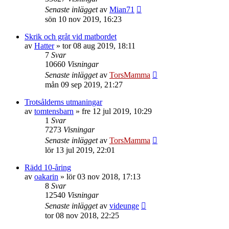
Senaste inlägget
av
Mian71
sön 10 nov 2019, 16:23
Skrik och gråt vid matbordet
av
Hatter
»
tor 08 aug 2019, 18:11
7
Svar
10660
Visningar
Senaste inlägget
av
TorsMamma
mån 09 sep 2019, 21:27
Trotsålderns utmaningar
av
tomtensbarn
»
fre 12 jul 2019, 10:29
1
Svar
7273
Visningar
Senaste inlägget
av
TorsMamma
lör 13 jul 2019, 22:01
Rädd 10-åring
av
oakarin
»
lör 03 nov 2018, 17:13
8
Svar
12540
Visningar
Senaste inlägget
av
videunge
tor 08 nov 2018, 22:25