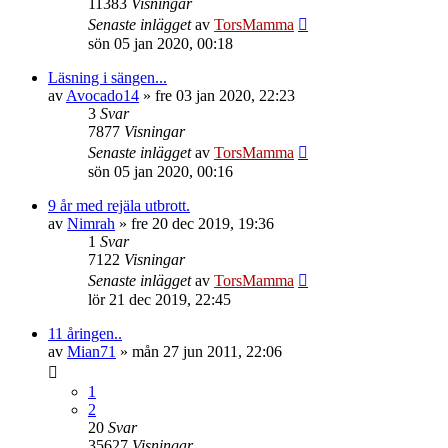
11383
Visningar
Senaste inlägget
av
TorsMamma
sön 05 jan 2020, 00:18
Läsning i sängen...
av
Avocado14
»
fre 03 jan 2020, 22:23
3
Svar
7877
Visningar
Senaste inlägget
av
TorsMamma
sön 05 jan 2020, 00:16
9 år med rejäla utbrott.
av
Nimrah
»
fre 20 dec 2019, 19:36
1
Svar
7122
Visningar
Senaste inlägget
av
TorsMamma
lör 21 dec 2019, 22:45
11 åringen..
av
Mian71
»
mån 27 jun 2011, 22:06
1
2
20
Svar
35627
Visningar