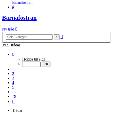
Barnafostran
Sök
Barnafostran
Ny tråd
Avancerad
Sök
sökning
3921 trådar
Sida
1
Hoppa till sida:
av
79
1
2
3
4
5
…
79
Nästa
Trådar