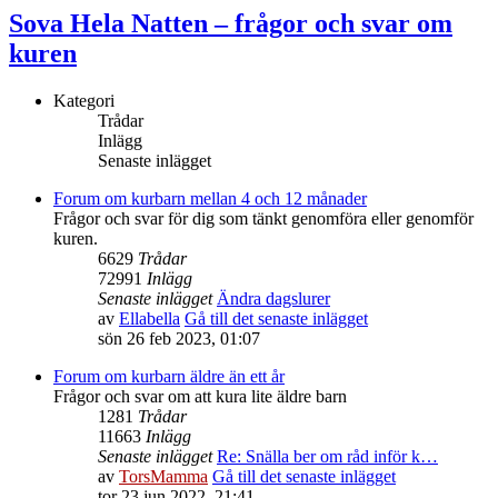
Sova Hela Natten – frågor och svar om
kuren
Kategori
Trådar
Inlägg
Senaste inlägget
Forum om kurbarn mellan 4 och 12 månader
Frågor och svar för dig som tänkt genomföra eller genomför
kuren.
6629
Trådar
72991
Inlägg
Senaste inlägget
Ändra dagslurer
av
Ellabella
Gå till det senaste inlägget
sön 26 feb 2023, 01:07
Forum om kurbarn äldre än ett år
Frågor och svar om att kura lite äldre barn
1281
Trådar
11663
Inlägg
Senaste inlägget
Re: Snälla ber om råd inför k…
av
TorsMamma
Gå till det senaste inlägget
tor 23 jun 2022, 21:41