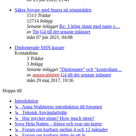
Säkra Sovare med fnurra på sömntråden
1513
Trådar
12714
Inlägg
Senaste inlägget
Re: 3 åring slutat med napp o…
av
Tin
Gå till det senaste inlägget
mån 07 jun 2021, 04:08
Diplomerade SHN-kurare
Kontaktlista
3
Trådar
3
Inlägg
Senaste inlägget
"Diplomater" och "kontrollant…
av
annawahlgren
Gå till det senaste inlägget
mån 29 maj 2017, 19:36
Hoppa till
Introduktion
↳ Anna Wahlgrens introduktion till forumen
↳ Teknisk Användarhjälp
↳ Hur mycket sömn? How much sleep?
Sova Hela Natten – frågor och svar om kuren
↳ Forum om kurbarn mellan 4 och 12 månader
↳ Forum om kurbarn äldre än ett år