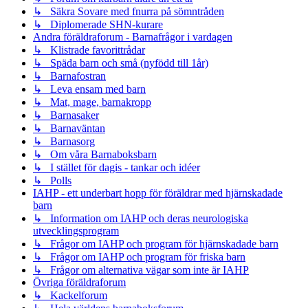
↳ Säkra Sovare med fnurra på sömntråden
↳ Diplomerade SHN-kurare
Andra föräldraforum - Barnafrågor i vardagen
↳ Klistrade favorittrådar
↳ Späda barn och små (nyfödd till 1år)
↳ Barnafostran
↳ Leva ensam med barn
↳ Mat, mage, barnakropp
↳ Barnasaker
↳ Barnaväntan
↳ Barnasorg
↳ Om våra Barnaboksbarn
↳ I stället för dagis - tankar och idéer
↳ Polls
IAHP - ett underbart hopp för föräldrar med hjärnskadade
barn
↳ Information om IAHP och deras neurologiska
utvecklingsprogram
↳ Frågor om IAHP och program för hjärnskadade barn
↳ Frågor om IAHP och program för friska barn
↳ Frågor om alternativa vägar som inte är IAHP
Övriga föräldraforum
↳ Kackelforum