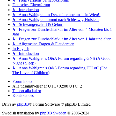
↳ Hela världens barnaboksforum
Deutsches Elternforum
↳ Introduction
↳ Anna Wahlgren im Dezember nochmals in Wien!!
↳ Anna Wahlgren kommt nach Schleswig-Holstein
↳ Schwangerschaft & Geburt
↳ Fragen zur Durchschlafkur im Alter von 4 Monaten bis 1
Jahr
↳ Fragen zur Durchschlafkur im Alter von 1 Jahr und älter
↳ Allgemeine Fragen & Plaudereien
In English
↳ Introduction
↳ Anna Wahlgren's Q&A Forum regarding GNS (A Good
Night's Sleep)
↳ Anna Wahlgren's Q&A Forum regarding FTLoC (For
The Love of Children)
Forumindex
Alla tidsangivelser är UTC+02:00 UTC+2
Ta bort alla kakor
Kontakta oss
Drivs av
phpBB
® Forum Software © phpBB Limited
Swedish translation by
phpBB Sweden
© 2006-2024