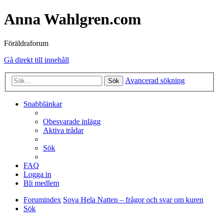
Anna Wahlgren.com
Föräldraforum
Gå direkt till innehåll
Avancerad sökning
Sök
Snabblänkar
Obesvarade inlägg
Aktiva trådar
Sök
FAQ
Logga in
Bli medlem
Forumindex
Sova Hela Natten – frågor och svar om kuren
Sök