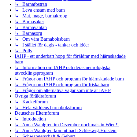
↳ Barnafostran
↳ Leva ensam med barn
↳ Mat, mage, barnakropp
↳ Barnasaker
↳ Barnaväntan
↳ Barnasorg
↳ Om våra Barnaboksbarn
↳ I stället för dagis - tankar och idéer
↳ Polls
IAHP - ett underbart hopp för föräldrar med hjärnskadade
barn
↳ Information om IAHP och deras neurologiska
utvecklingsprogram
↳ Frågor om IAHP och program för hjärnskadade barn
↳ Frågor om IAHP och program för friska barn
↳ Frågor om alternativa vägar som inte är IAHP
Övriga föräldraforum
↳ Kackelforum
↳ Hela världens barnaboksforum
Deutsches Elternforum
↳ Introduction
↳ Anna Wahlgren im Dezember nochmals in Wien!!
↳ Anna Wahlgren kommt nach Schleswig-Holstein
↳ Schwangerschaft & Geburt