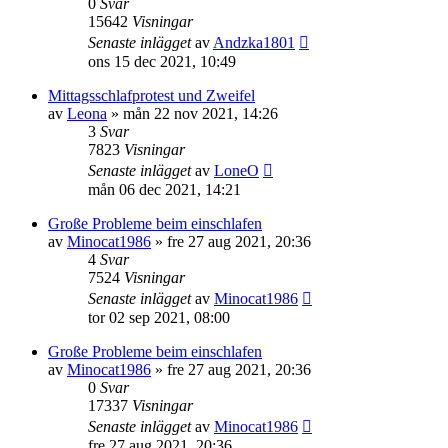
0
Svar
15642
Visningar
Senaste inlägget
av
Andzka1801
ons 15 dec 2021, 10:49
Mittagsschlafprotest und Zweifel
av
Leona
»
mån 22 nov 2021, 14:26
3
Svar
7823
Visningar
Senaste inlägget
av
LoneO
mån 06 dec 2021, 14:21
Große Probleme beim einschlafen
av
Minocat1986
»
fre 27 aug 2021, 20:36
4
Svar
7524
Visningar
Senaste inlägget
av
Minocat1986
tor 02 sep 2021, 08:00
Große Probleme beim einschlafen
av
Minocat1986
»
fre 27 aug 2021, 20:36
0
Svar
17337
Visningar
Senaste inlägget
av
Minocat1986
fre 27 aug 2021, 20:36