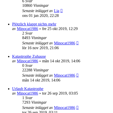
6
Svar
10860
Visningar
Senaste inlägget
av
Lia
ons 01 jan 2020, 22:28
Plötzlich klappt nichts mehr
av
Minocat1986
»
fre 25 okt 2019, 12:29
2
Svar
8493
Visningar
Senaste inlägget
av
Minocat1986
lör 16 nov 2019, 21:06
Katastrophe Zuhause
av
Minocat1986
»
mån 14 okt 2019, 14:06
0
Svar
22288
Visningar
Senaste inlägget
av
Minocat1986
mån 14 okt 2019, 14:06
Urlaub Katastrophe
av
Minocat1986
»
tor 26 sep 2019, 03:05
1
Svar
7293
Visningar
Senaste inlägget
av
Minocat1986
tor 26 sep 2019, 03:11