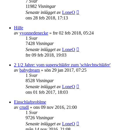
7
Svar
11982
Visningar
Senaste inlägget
av
LoneO
ons 28 feb 2018, 17:13
Hilfe
av
yvonnedenecke
»
fre 02 feb 2018, 05:24
1
Svar
7428
Visningar
Senaste inlägget
av
LoneO
fre 09 feb 2018, 19:03
2 1/2 Jahre: vom superschläfer zum 'schlechtschläfer'
av
babydream
»
sön 29 jan 2017, 07:25
1
Svar
8528
Visningar
Senaste inlägget
av
LoneO
ons 01 feb 2017, 18:03
Einschlafproblme
av
crudl
»
ons 09 nov 2016, 21:00
1
Svar
9726
Visningar
Senaste inlägget
av
LoneO
mån 14 nov 2016, 21:08