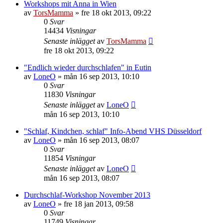
Workshops mit Anna in Wien
av
TorsMamma
»
fre 18 okt 2013, 09:22
0
Svar
14434
Visningar
Senaste inlägget
av
TorsMamma
fre 18 okt 2013, 09:22
"Endlich wieder durchschlafen" in Eutin
av
LoneO
»
mån 16 sep 2013, 10:10
0
Svar
11830
Visningar
Senaste inlägget
av
LoneO
mån 16 sep 2013, 10:10
"Schlaf, Kindchen, schlaf" Info-Abend VHS Düsseldorf
av
LoneO
»
mån 16 sep 2013, 08:07
0
Svar
11854
Visningar
Senaste inlägget
av
LoneO
mån 16 sep 2013, 08:07
Durchschlaf-Workshop November 2013
av
LoneO
»
fre 18 jan 2013, 09:58
0
Svar
11749
Visningar