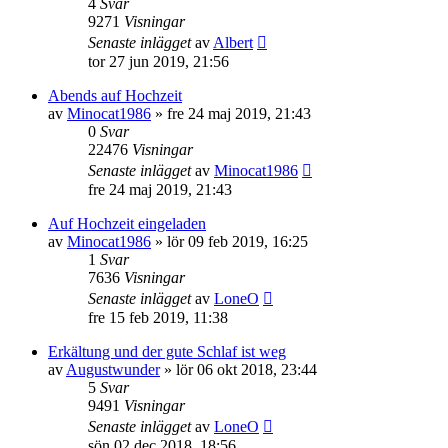
4
Svar
9271
Visningar
Senaste inlägget
av
Albert
tor 27 jun 2019, 21:56
Abends auf Hochzeit
av
Minocat1986
»
fre 24 maj 2019, 21:43
0
Svar
22476
Visningar
Senaste inlägget
av
Minocat1986
fre 24 maj 2019, 21:43
Auf Hochzeit eingeladen
av
Minocat1986
»
lör 09 feb 2019, 16:25
1
Svar
7636
Visningar
Senaste inlägget
av
LoneO
fre 15 feb 2019, 11:38
Erkältung und der gute Schlaf ist weg
av
Augustwunder
»
lör 06 okt 2018, 23:44
5
Svar
9491
Visningar
Senaste inlägget
av
LoneO
sön 02 dec 2018, 18:56