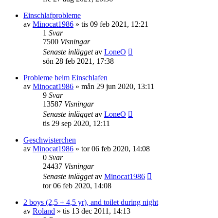
Einschlafprobleme
av
Minocat1986
»
tis 09 feb 2021, 12:21
1
Svar
7500
Visningar
Senaste inlägget
av
LoneO
sön 28 feb 2021, 17:38
Probleme beim Einschlafen
av
Minocat1986
»
mån 29 jun 2020, 13:11
9
Svar
13587
Visningar
Senaste inlägget
av
LoneO
tis 29 sep 2020, 12:11
Geschwisterchen
av
Minocat1986
»
tor 06 feb 2020, 14:08
0
Svar
24437
Visningar
Senaste inlägget
av
Minocat1986
tor 06 feb 2020, 14:08
2 boys (2,5 + 4,5 yr), and toilet during night
av
Roland
»
tis 13 dec 2011, 14:13