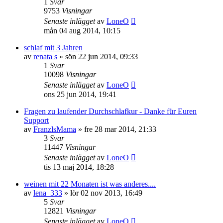
1
Svar
9753
Visningar
Senaste inlägget
av
LoneO
mån 04 aug 2014, 10:15
schlaf mit 3 Jahren
av
renata s
»
sön 22 jun 2014, 09:33
1
Svar
10098
Visningar
Senaste inlägget
av
LoneO
ons 25 jun 2014, 19:41
Fragen zu laufender Durchschlafkur - Danke für Euren
Support
av
FranzlsMama
»
fre 28 mar 2014, 21:33
3
Svar
11447
Visningar
Senaste inlägget
av
LoneO
tis 13 maj 2014, 18:28
weinen mit 22 Monaten ist was anderes....
av
lena_333
»
lör 02 nov 2013, 16:49
5
Svar
12821
Visningar
Senaste inlägget
av
LoneO