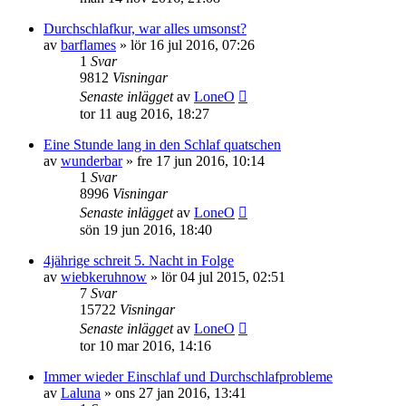
Durchschlafkur, war alles umsonst?
av
barflames
»
lör 16 jul 2016, 07:26
1
Svar
9812
Visningar
Senaste inlägget
av
LoneO
tor 11 aug 2016, 18:27
Eine Stunde lang in den Schlaf quatschen
av
wunderbar
»
fre 17 jun 2016, 10:14
1
Svar
8996
Visningar
Senaste inlägget
av
LoneO
sön 19 jun 2016, 18:40
4jährige schreit 5. Nacht in Folge
av
wiebkeruhnow
»
lör 04 jul 2015, 02:51
7
Svar
15722
Visningar
Senaste inlägget
av
LoneO
tor 10 mar 2016, 14:16
Immer wieder Einschlaf und Durchschlafprobleme
av
Laluna
»
ons 27 jan 2016, 13:41