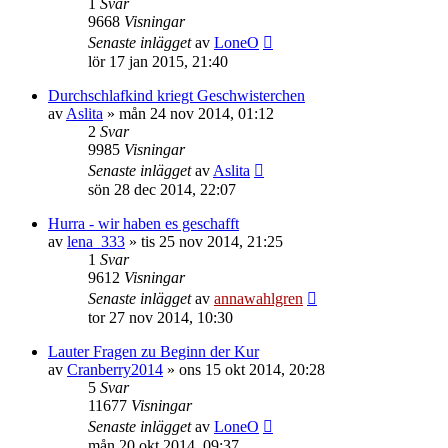
1
Svar
9668
Visningar
Senaste inlägget
av
LoneO
lör 17 jan 2015, 21:40
Durchschlafkind kriegt Geschwisterchen
av
Aslita
»
mån 24 nov 2014, 01:12
2
Svar
9985
Visningar
Senaste inlägget
av
Aslita
sön 28 dec 2014, 22:07
Hurra - wir haben es geschafft
av
lena_333
»
tis 25 nov 2014, 21:25
1
Svar
9612
Visningar
Senaste inlägget
av
annawahlgren
tor 27 nov 2014, 10:30
Lauter Fragen zu Beginn der Kur
av
Cranberry2014
»
ons 15 okt 2014, 20:28
5
Svar
11677
Visningar
Senaste inlägget
av
LoneO
mån 20 okt 2014, 09:37