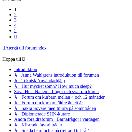
1
2
3
4
5
Nästa
Återgå till forumindex
Hoppa till
Introduktion
↳ Anna Wahlgrens introduktion till forumen
↳ Teknisk Användarhjälp
↳ Hur mycket sömn? How much sleep?
Sova Hela Natten – frågor och svar om kuren
↳ Forum om kurbarn mellan 4 och 12 månader
↳ Forum om kurbarn äldre än ett år
↳ Säkra Sovare med fnurra på sömntråden
↳ Diplomerade SHN-kurare
Andra föräldraforum - Barnafrågor i vardagen
↳ Klistrade favorittrådar
↳ Späda barn och små (nyfödd till 1år)