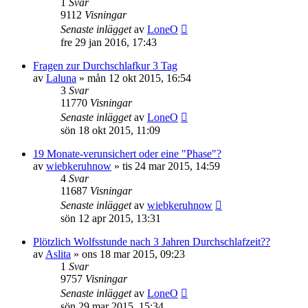
1
Svar
9112
Visningar
Senaste inlägget
av
LoneO
fre 29 jan 2016, 17:43
Fragen zur Durchschlafkur 3 Tag
av
Laluna
»
mån 12 okt 2015, 16:54
3
Svar
11770
Visningar
Senaste inlägget
av
LoneO
sön 18 okt 2015, 11:09
19 Monate-verunsichert oder eine "Phase"?
av
wiebkeruhnow
»
tis 24 mar 2015, 14:59
4
Svar
11687
Visningar
Senaste inlägget
av
wiebkeruhnow
sön 12 apr 2015, 13:31
Plötzlich Wolfsstunde nach 3 Jahren Durchschlafzeit??
av
Aslita
»
ons 18 mar 2015, 09:23
1
Svar
9757
Visningar
Senaste inlägget
av
LoneO
sön 29 mar 2015, 15:34