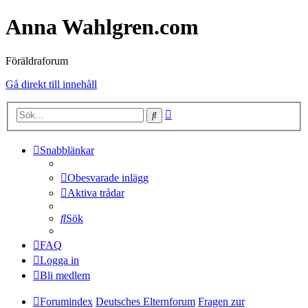
Anna Wahlgren.com
Föräldraforum
Gå direkt till innehåll
Avancerad
Sök
sökning
Snabblänkar
Obesvarade inlägg
Aktiva trådar
Sök
FAQ
Logga in
Bli medlem
Forumindex
Deutsches Elternforum
Fragen zur