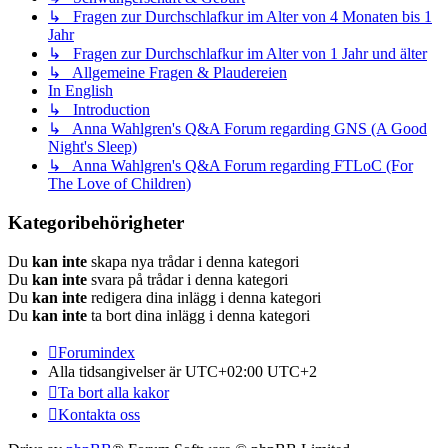
↳ Fragen zur Durchschlafkur im Alter von 4 Monaten bis 1
Jahr
↳ Fragen zur Durchschlafkur im Alter von 1 Jahr und älter
↳ Allgemeine Fragen & Plaudereien
In English
↳ Introduction
↳ Anna Wahlgren's Q&A Forum regarding GNS (A Good
Night's Sleep)
↳ Anna Wahlgren's Q&A Forum regarding FTLoC (For
The Love of Children)
Kategoribehörigheter
Du
kan inte
skapa nya trådar i denna kategori
Du
kan inte
svara på trådar i denna kategori
Du
kan inte
redigera dina inlägg i denna kategori
Du
kan inte
ta bort dina inlägg i denna kategori
Forumindex
Alla tidsangivelser är UTC+02:00 UTC+2
Ta bort alla kakor
Kontakta oss