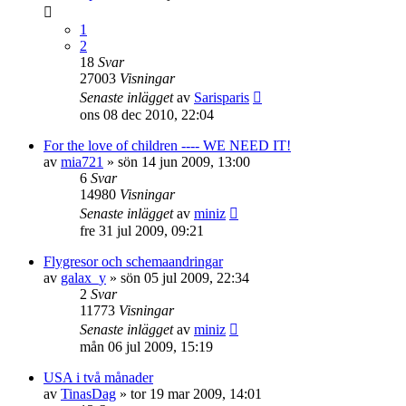
1
2
18
Svar
27003
Visningar
Senaste inlägget
av
Sarisparis
ons 08 dec 2010, 22:04
For the love of children ---- WE NEED IT!
av
mia721
»
sön 14 jun 2009, 13:00
6
Svar
14980
Visningar
Senaste inlägget
av
miniz
fre 31 jul 2009, 09:21
Flygresor och schemaandringar
av
galax_y
»
sön 05 jul 2009, 22:34
2
Svar
11773
Visningar
Senaste inlägget
av
miniz
mån 06 jul 2009, 15:19
USA i två månader
av
TinasDag
»
tor 19 mar 2009, 14:01