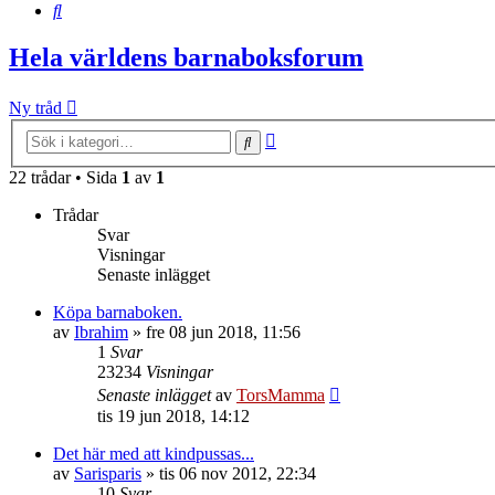
Sök
Hela världens barnaboksforum
Ny tråd
Avancerad
Sök
sökning
22 trådar • Sida
1
av
1
Trådar
Svar
Visningar
Senaste inlägget
Köpa barnaboken.
av
Ibrahim
»
fre 08 jun 2018, 11:56
1
Svar
23234
Visningar
Senaste inlägget
av
TorsMamma
tis 19 jun 2018, 14:12
Det här med att kindpussas...
av
Sarisparis
»
tis 06 nov 2012, 22:34
10
Svar