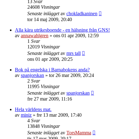
13
Svar
24608
Visningar
Senaste inlägget
av
chokladkaninen
tor 14 maj 2009, 20:40
Alla kära utrikesboende - en hälsning från GNS!
av
annawahlgren
»
ons 01 apr 2009, 12:59
1
Svar
12019
Visningar
Senaste inlägget
av
mrs tall
ons 01 apr 2009, 20:25
Bok på engelska i Barnabokens anda?
av
spanjorskan
»
tor 26 mar 2009, 20:24
2
Svar
11995
Visningar
Senaste inlägget
av
spanjorskan
fre 27 mar 2009, 11:16
Hela världens mat.
av
miniz
»
fre 13 mar 2009, 17:40
4
Svar
13848
Visningar
Senaste inlägget
av
TorsMamma
tis 17 mar 2009, 20:17