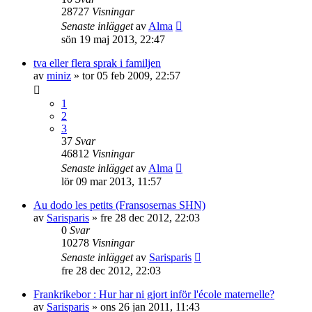
28727
Visningar
Senaste inlägget
av
Alma
sön 19 maj 2013, 22:47
tva eller flera sprak i familjen
av
miniz
»
tor 05 feb 2009, 22:57
1
2
3
37
Svar
46812
Visningar
Senaste inlägget
av
Alma
lör 09 mar 2013, 11:57
Au dodo les petits (Fransosernas SHN)
av
Sarisparis
»
fre 28 dec 2012, 22:03
0
Svar
10278
Visningar
Senaste inlägget
av
Sarisparis
fre 28 dec 2012, 22:03
Frankrikebor : Hur har ni gjort inför l'école maternelle?
av
Sarisparis
»
ons 26 jan 2011, 11:43