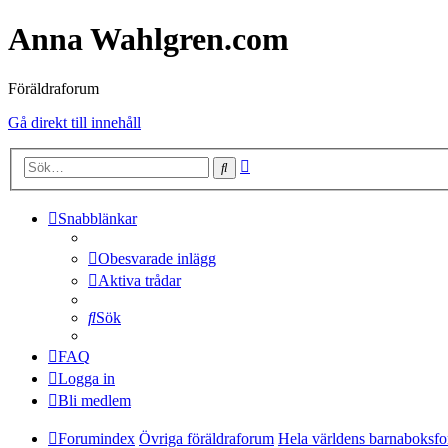
Anna Wahlgren.com
Föräldraforum
Gå direkt till innehåll
Avancerad
Sök
sökning
Snabblänkar
Obesvarade inlägg
Aktiva trådar
Sök
FAQ
Logga in
Bli medlem
Forumindex
Övriga föräldraforum
Hela världens barnaboksf