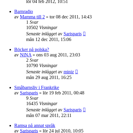
lör 04 feb 2012, 10:51
Barnradio
av
Mamma till 2
»
tor 08 dec 2011, 14:43
1
Svar
10502
Visningar
Senaste inlägget
av
Sarisparis
mån 12 dec 2011, 15:06
Böcker på polska?
av
NlNA
»
ons 03 aug 2011, 23:03
2
Svar
10790
Visningar
Senaste inlägget
av
miniz
mån 29 aug 2011, 16:25
Smâbarnsliv i Frankrike
av
Sarisparis
»
lör 19 feb 2011, 00:48
9
Svar
16435
Visningar
Senaste inlägget
av
Sarisparis
mån 07 mar 2011, 22:11
Ramsa på annat språk
av
Sarisparis
»
lör 24 jul 2010, 10:05