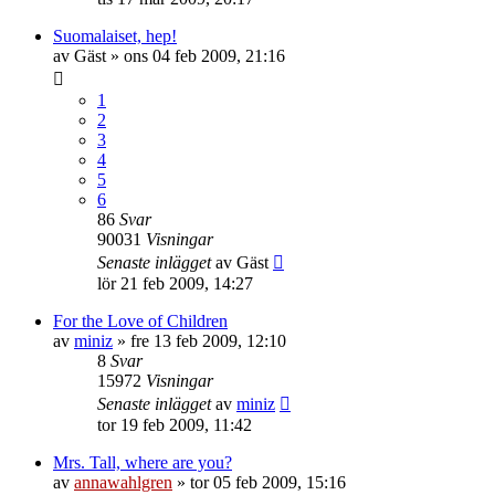
Suomalaiset, hep!
av
Gäst
»
ons 04 feb 2009, 21:16
1
2
3
4
5
6
86
Svar
90031
Visningar
Senaste inlägget
av
Gäst
lör 21 feb 2009, 14:27
For the Love of Children
av
miniz
»
fre 13 feb 2009, 12:10
8
Svar
15972
Visningar
Senaste inlägget
av
miniz
tor 19 feb 2009, 11:42
Mrs. Tall, where are you?
av
annawahlgren
»
tor 05 feb 2009, 15:16