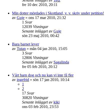
Senaste inlägget
av
Tetz
fre 10 dec 2010, 20:11
Min dotter mördades i Skottland, v. v. skriv under petition!
av
Guje
»
ons 17 mar 2010, 21:32
1
Svar
12039
Visningar
Senaste inlägget
av
Guje
sön 23 maj 2010, 00:42
Bara barnet lever
av
Tutan
»
mån 04 jan 2010, 15:05
3
Svar
12806
Visningar
Senaste inlägget
av
Sagalinda
fre 05 feb 2010, 20:12
Vårt barn dog och nu kan vi inte få fler
av
ingefrid
»
sön 17 jan 2010, 10:14
1
2
17
Svar
30820
Visningar
Senaste inlägget
av
kiki
ons 03 feb 2010, 23:53