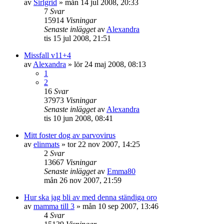
av
Sirlgrid
»
mån 14 jul 2008, 20:33
7
Svar
15914
Visningar
Senaste inlägget
av
Alexandra
tis 15 jul 2008, 21:51
Missfall v11+4
av
Alexandra
»
lör 24 maj 2008, 08:13
1
2
16
Svar
37973
Visningar
Senaste inlägget
av
Alexandra
tis 10 jun 2008, 08:41
Mitt foster dog av parvovirus
av
elinmats
»
tor 22 nov 2007, 14:25
2
Svar
13667
Visningar
Senaste inlägget
av
Emma80
mån 26 nov 2007, 21:59
Hur ska jag bli av med denna ständiga oro
av
mamma till 3
»
mån 10 sep 2007, 13:46
4
Svar