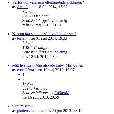
Varför dör våra små efterlängtade älsklingar?
av
Acnaib
»
tis 18 feb 2014, 15:32
7
Svar
42060
Visningar
Senaste inlägget
av
helamig
mån 04 maj 2015, 21:51
Ni som fått sent missfall vad hände sen?
av
turfen
»
fre 01 aug 2014, 19:33
3
Svar
11965
Visningar
Senaste inlägget
av
helamig
ons 18 feb 2015, 23:22
Mitt livs sorg. Min älskade baby. Min dotter.
av
mortillfyra
»
tor 10 maj 2012, 19:07
1
2
18
Svar
33248
Visningar
Senaste inlägget
av
FrökenM
fre 16 aug 2013, 20:59
Sent missfall.
av
pluttens mamma
»
tis 25 jun 2013, 23:15