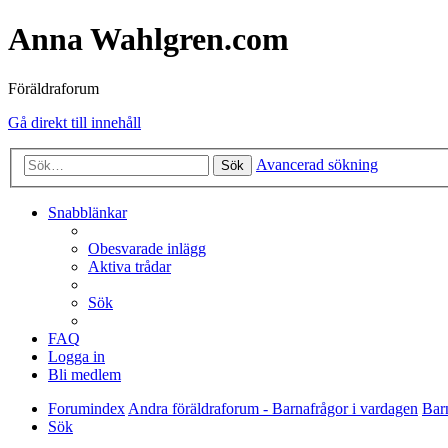
Anna Wahlgren.com
Föräldraforum
Gå direkt till innehåll
Avancerad sökning
Sök
Snabblänkar
Obesvarade inlägg
Aktiva trådar
Sök
FAQ
Logga in
Bli medlem
Forumindex
Andra föräldraforum - Barnafrågor i vardagen
Bar
Sök