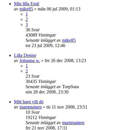
Min lilla Emil
av
mike85
»
mån 06 jul 2009, 01:13
1
2
3
36
Svar
43089
Visningar
Senaste inlägget
av
mike85
tor 23 jul 2009, 12:46
Lilla Denise
av
Johanna w.
»
fre 26 dec 2008, 13:23
1
2
23
Svar
30435
Visningar
Senaste inlägget
av
TorpSara
sön 28 dec 2008, 23:30
Mitt barn vill dö
av
mammaigen
»
tis 11 nov 2008, 23:51
10
Svar
19212
Visningar
Senaste inlägget
av
mammaigen
fre 21 nov 2008, 17:11