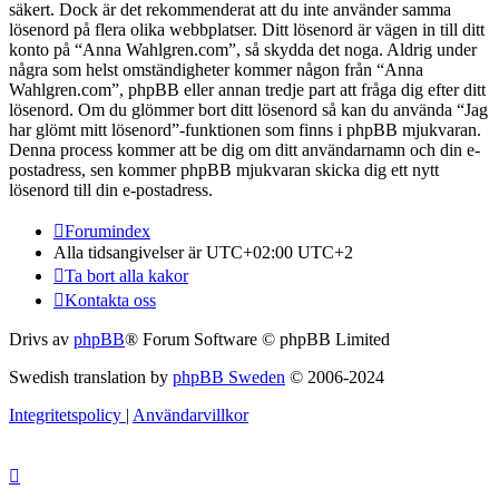
säkert. Dock är det rekommenderat att du inte använder samma
lösenord på flera olika webbplatser. Ditt lösenord är vägen in till ditt
konto på “Anna Wahlgren.com”, så skydda det noga. Aldrig under
några som helst omständigheter kommer någon från “Anna
Wahlgren.com”, phpBB eller annan tredje part att fråga dig efter ditt
lösenord. Om du glömmer bort ditt lösenord så kan du använda “Jag
har glömt mitt lösenord”-funktionen som finns i phpBB mjukvaran.
Denna process kommer att be dig om ditt användarnamn och din e-
postadress, sen kommer phpBB mjukvaran skicka dig ett nytt
lösenord till din e-postadress.
Forumindex
Alla tidsangivelser är UTC+02:00 UTC+2
Ta bort alla kakor
Kontakta oss
Drivs av
phpBB
® Forum Software © phpBB Limited
Swedish translation by
phpBB Sweden
© 2006-2024
Integritetspolicy
|
Användarvillkor