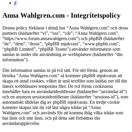
Sök
Anna Wahlgren.com - Integritetspolicy
Denna policy förklarar i detalj hur “Anna Wahlgren.com” och deras
partners (hädanefter “vi”, “oss”, “vår”, “Anna Wahlgren.com”,
“https://www.forum.annawahlgren.com”) och phpBB (hädanefter
“de”, “dem”, “deras”, “phpBB mjukvara”, “www.phpbb.com”,
“phpBB Limited”, “phpBB Teams”) använder information som
samlas in under din användning av webbplatsen (hädanefter “din
information”).
Din information samlas in på två sätt. För det första, genom att
besöka “Anna Wahlgren.com” så kommer phpBB mjukvaran att
skapa ett antal cookies, vilket är små textfiler som laddas ner till din
dators webbläsares temporära filer. De två första cookisarna
innehåller bara en användaridentifierare (hädanefter “användar-id”)
och en anonym sessionsidentifierare (hädanefter “sessions-id”), som
automatiskt tilldelas dig av phpBB mjukvaran. En tredje cookie
kommer skapas när du väl läst några trådar på “Anna
Wahlgren.com” och används för att komma ihåg vilka trådar som
har lästs och inte lästs, och på detta sätt förbättras din
användarupplevelse.