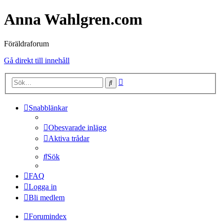
Anna Wahlgren.com
Föräldraforum
Gå direkt till innehåll
Avancerad
Sök
sökning
Snabblänkar
Obesvarade inlägg
Aktiva trådar
Sök
FAQ
Logga in
Bli medlem
Forumindex