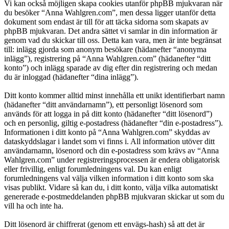
Vi kan också möjligen skapa cookies utanför phpBB mjukvaran när
du besöker “Anna Wahlgren.com”, men dessa ligger utanför detta
dokument som endast är till för att täcka sidorna som skapats av
phpBB mjukvaran. Det andra sättet vi samlar in din information är
genom vad du skickar till oss. Detta kan vara, men är inte begränsat
till: inlägg gjorda som anonym besökare (hädanefter “anonyma
inlägg”), registrering på “Anna Wahlgren.com” (hädanefter “ditt
konto”) och inlägg sparade av dig efter din registrering och medan
du är inloggad (hädanefter “dina inlägg”).
Ditt konto kommer alltid minst innehålla ett unikt identifierbart namn
(hädanefter “ditt användarnamn”), ett personligt lösenord som
används för att logga in på ditt konto (hädanefter “ditt lösenord”)
och en personlig, giltig e-postadress (hädanefter “din e-postadress”).
Informationen i ditt konto på “Anna Wahlgren.com” skyddas av
dataskyddslagar i landet som vi finns i. All information utöver ditt
användarnamn, lösenord och din e-postadress som krävs av “Anna
Wahlgren.com” under registreringsprocessen är endera obligatorisk
eller frivillig, enligt forumledningens val. Du kan enligt
forumledningens val välja vilken information i ditt konto som ska
visas publikt. Vidare så kan du, i ditt konto, välja vilka automatiskt
genererade e-postmeddelanden phpBB mjukvaran skickar ut som du
vill ha och inte ha.
Ditt lösenord är chiffrerat (genom ett envägs-hash) så att det är