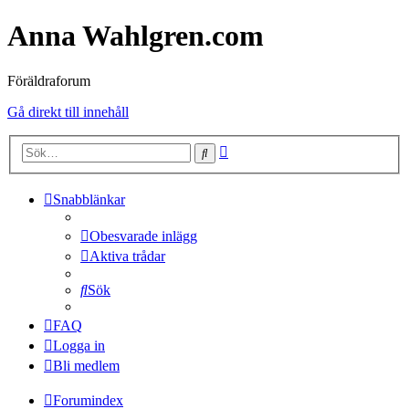
Anna Wahlgren.com
Föräldraforum
Gå direkt till innehåll
Avancerad
Sök
sökning
Snabblänkar
Obesvarade inlägg
Aktiva trådar
Sök
FAQ
Logga in
Bli medlem
Forumindex