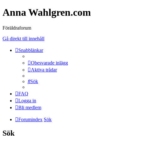
Anna Wahlgren.com
Föräldraforum
Gå direkt till innehåll
Snabblänkar
Obesvarade inlägg
Aktiva trådar
Sök
FAQ
Logga in
Bli medlem
Forumindex
Sök
Sök