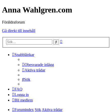
Anna Wahlgren.com
Föräldraforum
Gå direkt till innehåll
Avancerad
Sök
sökning
Snabblänkar
Obesvarade inlägg
Aktiva trådar
Sök
FAQ
Logga in
Bli medlem
Forumindex
Sök
Aktiva trådar