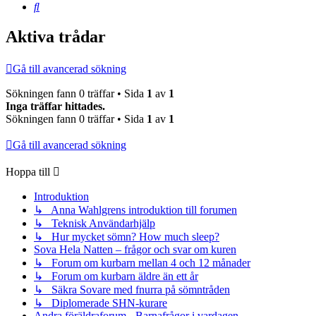
Sök
Aktiva trådar
Gå till avancerad sökning
Sökningen fann 0 träffar • Sida
1
av
1
Inga träffar hittades.
Sökningen fann 0 träffar • Sida
1
av
1
Gå till avancerad sökning
Hoppa till
Introduktion
↳ Anna Wahlgrens introduktion till forumen
↳ Teknisk Användarhjälp
↳ Hur mycket sömn? How much sleep?
Sova Hela Natten – frågor och svar om kuren
↳ Forum om kurbarn mellan 4 och 12 månader
↳ Forum om kurbarn äldre än ett år
↳ Säkra Sovare med fnurra på sömntråden
↳ Diplomerade SHN-kurare
Andra föräldraforum - Barnafrågor i vardagen