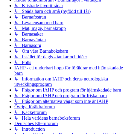
↳ Klistrade favorittrådar
↳ Späda barn och små (nyfödd till 1år)
↳ Barnafostran
↳ Leva ensam med barn
↳ Mat, mage, barnakropp
↳ Barnasaker
↳ Barnaväntan
↳ Barnasorg
↳ Om våra Barnaboksbarn
↳ I stället för dagis - tankar och idéer
↳ Polls
IAHP - ett underbart hopp för föräldrar med hjärnskadade
barn
↳ Information om IAHP och deras neurologiska
utvecklingsprogram
↳ Frågor om IAHP och program för hjärnskadade barn
↳ Frågor om IAHP och program för friska barn
↳ Frågor om alternativa vägar som inte är IAHP
Övriga föräldraforum
↳ Kackelforum
↳ Hela världens barnaboksforum
Deutsches Elternforum
↳ Introduction