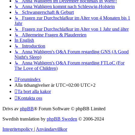
↳ Anna Wahlgren im Dezember nochmals in Wien!!
↳ Anna Wahlgren kommt nach Schleswig-Holstein
↳ Schwangerschaft & Geburt
↳ Fragen zur Durchschlafkur im Alter von 4 Monaten bis 1
Jahr
↳ Fragen zur Durchschlafkur im Alter von 1 Jahr und älter
↳ Allgemeine Fragen & Plaudereien
In English
↳ Introduction
↳ Anna Wahlgren's Q&A Forum regarding GNS (A Good
Night's Sleep)
↳ Anna Wahlgren's Q&A Forum regarding FTLoC (For
The Love of Children)
Forumindex
Alla tidsangivelser är UTC+02:00 UTC+2
Ta bort alla kakor
Kontakta oss
Drivs av
phpBB
® Forum Software © phpBB Limited
Swedish translation by
phpBB Sweden
© 2006-2024
Integritetspolicy
|
Användarvillkor