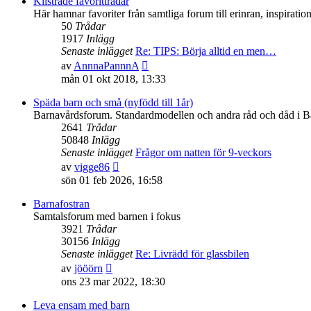
Klistrade favorittrådar
Här hamnar favoriter från samtliga forum till erinran, inspirati
50
Trådar
1917
Inlägg
Senaste inlägget
Re: TIPS: Börja alltid en men…
Gå
av
AnnnaPannnA
till
mån 01 okt 2018, 13:33
det
senaste
Späda barn och små (nyfödd till 1år)
inlägget
Barnavårdsforum. Standardmodellen och andra råd och dåd i 
2641
Trådar
50848
Inlägg
Senaste inlägget
Frågor om natten för 9-veckors
Gå
av
vigge86
till
sön 01 feb 2026, 16:58
det
senaste
Barnafostran
inlägget
Samtalsforum med barnen i fokus
3921
Trådar
30156
Inlägg
Senaste inlägget
Re: Livrädd för glassbilen
Gå
av
jööörn
till
ons 23 mar 2022, 18:30
det
senaste
Leva ensam med barn