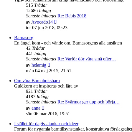
515
Trådar
12686
Inlägg
Senaste inlägget
Re: Bebis 2018
Gå
av
Avocado14
till
tor 07 jun 2018, 09:23
det
senaste
Barnasorg
inlägget
En ängel kom - och vände om. Barnasorgens alla ansikten
42
Trådar
441
Inlägg
Senaste inlägget
Re: Varför dör våra små efter…
Gå
av
helamig
till
mån 04 maj 2015, 21:51
det
senaste
Om våra Barnaboksbarn
inlägget
Guldkorn att inspireras och lära av
921
Trådar
4187
Inlägg
Senaste inlägget
Re: Svärmor ger upp och börja…
Gå
av
anna
till
sön 06 mar 2016, 19:51
det
senaste
I stället för dagis - tankar och idéer
inlägget
Forum för nygamla barntillsynstankar, konstruktiva förslagsalte