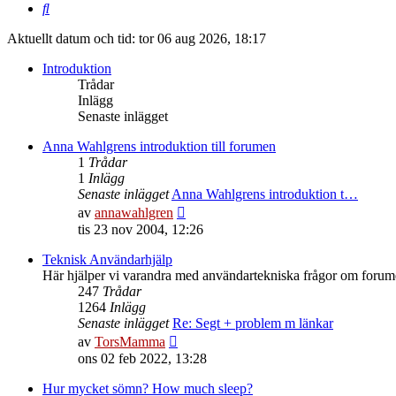
Sök
Aktuellt datum och tid: tor 06 aug 2026, 18:17
Introduktion
Trådar
Inlägg
Senaste inlägget
Anna Wahlgrens introduktion till forumen
1
Trådar
1
Inlägg
Senaste inlägget
Anna Wahlgrens introduktion t…
Gå
av
annawahlgren
till
tis 23 nov 2004, 12:26
det
senaste
Teknisk Användarhjälp
inlägget
Här hjälper vi varandra med användartekniska frågor om foru
247
Trådar
1264
Inlägg
Senaste inlägget
Re: Segt + problem m länkar
Gå
av
TorsMamma
till
ons 02 feb 2022, 13:28
det
senaste
Hur mycket sömn? How much sleep?