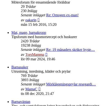
inlägget
Mötesforum för ensamstående föräldrar
29
Trådar
230
Inlägg
Senaste inlägget
Re: Omogen ex-man!
Gå
av
oakarin
till
mån 15 feb 2016, 15:20
det
senaste
Mat, mage, barnakropp
inlägget
Tipsforum med husmorsrecept och huskurer
2420
Trådar
19238
Inlägg
Senaste inlägget
Re: 19 månaders skriker hyste…
Gå
av
TorsMamma
till
lör 09 mar 2024, 19:46
det
senaste
Barnasaker
inlägget
Utrustning, inredning, kläder och prylar
769
Trådar
3893
Inlägg
Senaste inlägget
Mörkläggningsprylar resegardi…
Gå
av
MamaC
till
tis 08 dec 2020, 21:47
det
senaste
Barnaväntan
inlägget
Tips- och samtalsforum kring havandeskap och förlossning