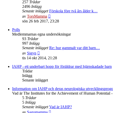
257
Trådar
2496
Inlägg
Senaste inlägget
Förskola före två års ålder k…
Gå
av
TorsMamma
till
sön 26 feb 2017, 23:28
det
senaste
Polls
inlägget
Medlemmarnas egna undersökningar
93
Trådar
997
Inlägg
Senaste inlägget
Re: hur gammalt var ditt barn…
Gå
av
Sigyn
till
tis 14 okt 2014, 21:28
det
senaste
IAHP - ett underbart hopp för föräldrar med hjärnskadade barn
inlägget
Trådar
Inlägg
Senaste inlägget
Information om IAHP och deras neurologiska utvecklingsprog
Vad är The Institutes for the Achievement of Human Potential - 
5
Trådar
5
Inlägg
Senaste inlägget
Vad är IAHP?
Gå
av
Sagomamma