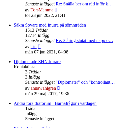
Senaste inlägget
Re: Snälla ber om råd inför k…
Gå
av
TorsMamma
till
tor 23 jun 2022, 21:41
det
senaste
Säkra Sovare med fnurra på sömntråden
inlägget
1513
Trådar
12714
Inlägg
Senaste inlägget
Re: 3 åring slutat med napp o…
Gå
av
Tin
till
mån 07 jun 2021, 04:08
det
senaste
Diplomerade SHN-kurare
inlägget
Kontaktlista
3
Trådar
3
Inlägg
Senaste inlägget
"Diplomater" och "kontrollant…
Gå
av
annawahlgren
till
mån 29 maj 2017, 19:36
det
senaste
Andra föräldraforum - Barnafrågor i vardagen
inlägget
Trådar
Inlägg
Senaste inlägget