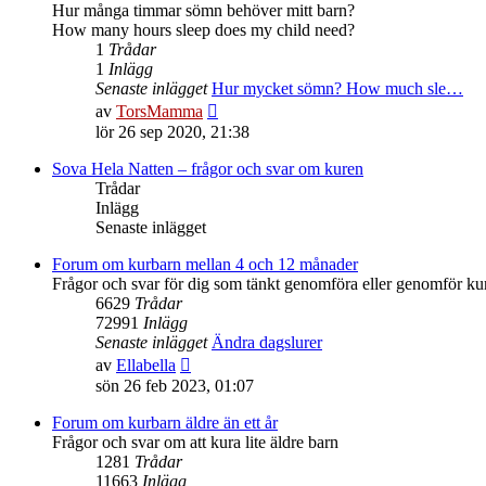
inlägget
Hur många timmar sömn behöver mitt barn?
How many hours sleep does my child need?
1
Trådar
1
Inlägg
Senaste inlägget
Hur mycket sömn? How much sle…
Gå
av
TorsMamma
till
lör 26 sep 2020, 21:38
det
senaste
Sova Hela Natten – frågor och svar om kuren
inlägget
Trådar
Inlägg
Senaste inlägget
Forum om kurbarn mellan 4 och 12 månader
Frågor och svar för dig som tänkt genomföra eller genomför ku
6629
Trådar
72991
Inlägg
Senaste inlägget
Ändra dagslurer
Gå
av
Ellabella
till
sön 26 feb 2023, 01:07
det
senaste
Forum om kurbarn äldre än ett år
inlägget
Frågor och svar om att kura lite äldre barn
1281
Trådar
11663
Inlägg