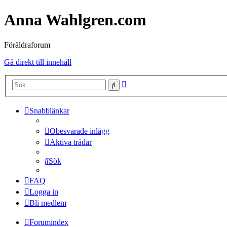
Anna Wahlgren.com
Föräldraforum
Gå direkt till innehåll
Avancerad
Sök
sökning
Snabblänkar
Obesvarade inlägg
Aktiva trådar
Sök
FAQ
Logga in
Bli medlem
Forumindex