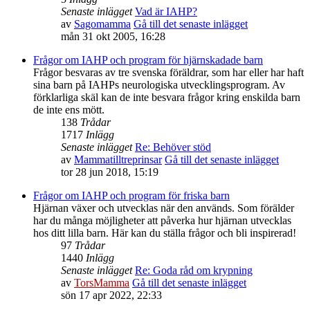
Senaste inlägget
Vad är IAHP?
av
Sagomamma
Gå till det senaste inlägget
mån 31 okt 2005, 16:28
Frågor om IAHP och program för hjärnskadade barn
Frågor besvaras av tre svenska föräldrar, som har eller har haft
sina barn på IAHPs neurologiska utvecklingsprogram. Av
förklarliga skäl kan de inte besvara frågor kring enskilda barn
de inte ens mött.
138
Trådar
1717
Inlägg
Senaste inlägget
Re: Behöver stöd
av
Mammatilltreprinsar
Gå till det senaste inlägget
tor 28 jun 2018, 15:19
Frågor om IAHP och program för friska barn
Hjärnan växer och utvecklas när den används. Som förälder
har du många möjligheter att påverka hur hjärnan utvecklas
hos ditt lilla barn. Här kan du ställa frågor och bli inspirerad!
97
Trådar
1440
Inlägg
Senaste inlägget
Re: Goda råd om krypning
av
TorsMamma
Gå till det senaste inlägget
sön 17 apr 2022, 22:33