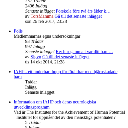
257
Trådar
2496
Inlägg
Senaste inlägget
Förskola före två års ålder k…
av
TorsMamma
Gå till det senaste inlägget
sön 26 feb 2017, 23:28
Polls
Medlemmarnas egna undersökningar
93
Trådar
997
Inlägg
Senaste inlägget
Re: hur gammalt var ditt barn…
av
Sigyn
Gå till det senaste inlägget
tis 14 okt 2014, 21:28
IAHP - ett underbart hopp för föräldrar med hjärnskadade
barn
Trådar
Inlägg
Senaste inlägget
Information om IAHP och deras neurologiska
utvecklingsprogram
Vad är The Institutes for the Achievement of Human Potential
- Institutet för uppnåendet av den mänskliga potentialen?
5
Trådar
5
Inlägg