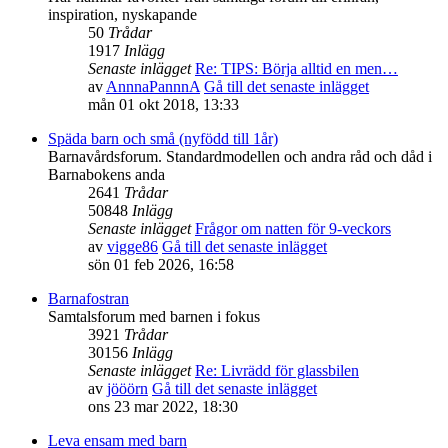
inspiration, nyskapande
50
Trådar
1917
Inlägg
Senaste inlägget
Re: TIPS: Börja alltid en men…
av
AnnnaPannnA
Gå till det senaste inlägget
mån 01 okt 2018, 13:33
Späda barn och små (nyfödd till 1år)
Barnavårdsforum. Standardmodellen och andra råd och dåd i
Barnabokens anda
2641
Trådar
50848
Inlägg
Senaste inlägget
Frågor om natten för 9-veckors
av
vigge86
Gå till det senaste inlägget
sön 01 feb 2026, 16:58
Barnafostran
Samtalsforum med barnen i fokus
3921
Trådar
30156
Inlägg
Senaste inlägget
Re: Livrädd för glassbilen
av
jööörn
Gå till det senaste inlägget
ons 23 mar 2022, 18:30
Leva ensam med barn