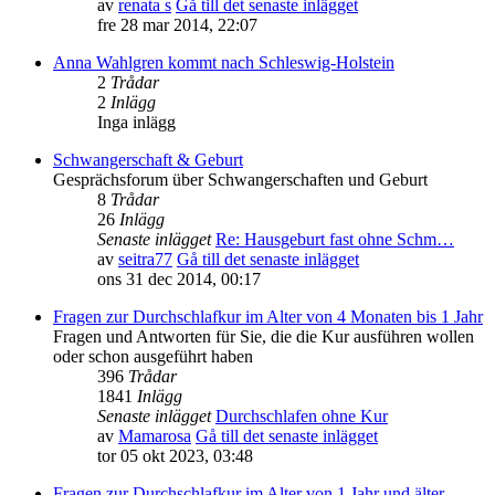
av
renata s
Gå till det senaste inlägget
fre 28 mar 2014, 22:07
Anna Wahlgren kommt nach Schleswig-Holstein
2
Trådar
2
Inlägg
Inga inlägg
Schwangerschaft & Geburt
Gesprächsforum über Schwangerschaften und Geburt
8
Trådar
26
Inlägg
Senaste inlägget
Re: Hausgeburt fast ohne Schm…
av
seitra77
Gå till det senaste inlägget
ons 31 dec 2014, 00:17
Fragen zur Durchschlafkur im Alter von 4 Monaten bis 1 Jahr
Fragen und Antworten für Sie, die die Kur ausführen wollen
oder schon ausgeführt haben
396
Trådar
1841
Inlägg
Senaste inlägget
Durchschlafen ohne Kur
av
Mamarosa
Gå till det senaste inlägget
tor 05 okt 2023, 03:48
Fragen zur Durchschlafkur im Alter von 1 Jahr und älter