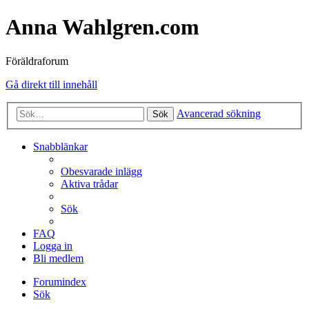
Anna Wahlgren.com
Föräldraforum
Gå direkt till innehåll
Avancerad sökning
Sök
Snabblänkar
Obesvarade inlägg
Aktiva trådar
Sök
FAQ
Logga in
Bli medlem
Forumindex
Sök