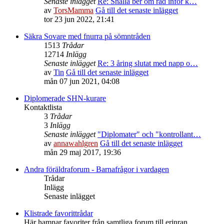
Senaste inlägget
Re: Snälla ber om råd inför k…
av
TorsMamma
Gå till det senaste inlägget
tor 23 jun 2022, 21:41
Säkra Sovare med fnurra på sömntråden
1513
Trådar
12714
Inlägg
Senaste inlägget
Re: 3 åring slutat med napp o…
av
Tin
Gå till det senaste inlägget
mån 07 jun 2021, 04:08
Diplomerade SHN-kurare
Kontaktlista
3
Trådar
3
Inlägg
Senaste inlägget
"Diplomater" och "kontrollant…
av
annawahlgren
Gå till det senaste inlägget
mån 29 maj 2017, 19:36
Andra föräldraforum - Barnafrågor i vardagen
Trådar
Inlägg
Senaste inlägget
Klistrade favorittrådar
Här hamnar favoriter från samtliga forum till erinran,