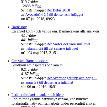
515
Trådar
12686
Inlägg
Senaste inlägget
Re: Bebis 2018
av
Avocado14
Gå till det senaste inlägget
tor 07 jun 2018, 09:23
Barnasorg
En ängel kom - och vände om. Barnasorgens alla ansikten
42
Trådar
441
Inlägg
Senaste inlägget
Re: Varför dör våra små efter…
av
helamig
Gå till det senaste inlägget
mån 04 maj 2015, 21:51
Om våra Barnaboksbarn
Guldkorn att inspireras och lära av
921
Trådar
4187
Inlägg
Senaste inlägget
Re: Svärmor ger upp och börja…
av
anna
Gå till det senaste inlägget
sön 06 mar 2016, 19:51
I stället för dagis - tankar och idéer
Forum för nygamla barntillsynstankar, konstruktiva
förslagsalternativ och samarbete under personligt ansvar.