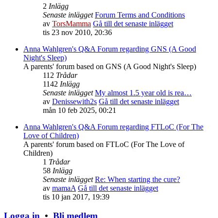
2
Inlägg
Senaste inlägget
Forum Terms and Conditions
av
TorsMamma
Gå till det senaste inlägget
tis 23 nov 2010, 20:36
Anna Wahlgren's Q&A Forum regarding GNS (A Good
Night's Sleep)
A parents' forum based on GNS (A Good Night's Sleep)
112
Trådar
1142
Inlägg
Senaste inlägget
My almost 1.5 year old is rea…
av
Denissewith2s
Gå till det senaste inlägget
mån 10 feb 2025, 00:21
Anna Wahlgren's Q&A Forum regarding FTLoC (For The
Love of Children)
A parents' forum based on FTLoC (For The Love of
Children)
1
Trådar
58
Inlägg
Senaste inlägget
Re: When starting the cure?
av
mamaA
Gå till det senaste inlägget
tis 10 jan 2017, 19:39
Logga in
•
Bli medlem