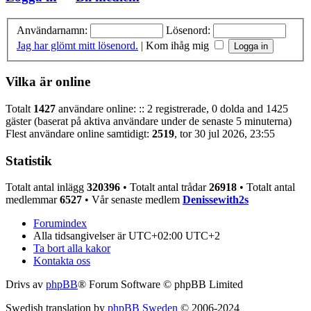
Användarnamn:
Lösenord:
Jag har glömt mitt lösenord.
|
Kom ihåg mig
Vilka är online
Totalt
1427
användare online: :: 2 registrerade, 0 dolda and 1425
gäster (baserat på aktiva användare under de senaste 5 minuterna)
Flest användare online samtidigt:
2519
, tor 30 jul 2026, 23:55
Statistik
Totalt antal inlägg
320396
• Totalt antal trådar
26918
• Totalt antal
medlemmar
6527
• Vår senaste medlem
Denissewith2s
Forumindex
Alla tidsangivelser är UTC+02:00 UTC+2
Ta bort alla kakor
Kontakta oss
Drivs av
phpBB
® Forum Software © phpBB Limited
Swedish translation by
phpBB Sweden
© 2006-2024