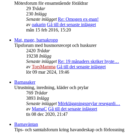
Mötesforum för ensamstående föräldrar
29
Trådar
230
Inlägg
Senaste inlägget
Re: Omogen ex-man!
av
oakarin
Gå till det senaste inlägget
mån 15 feb 2016, 15:20
Mat, mage, barnakropp
Tipsforum med husmorsrecept och huskurer
2420
Trådar
19238
Inlägg
Senaste inlägget
Re: 19 månaders skriker hyste…
av
TorsMamma
Gå till det senaste inlägget
lör 09 mar 2024, 19:46
Barnasaker
Utrustning, inredning, kläder och prylar
769
Trådar
3893
Inlägg
Senaste inlägget
Mörkläggningsprylar resegardi…
av
MamaC
Gå till det senaste inlägget
tis 08 dec 2020, 21:47
Barnaväntan
Tips- och samtalsforum kring havandeskap och förlossning