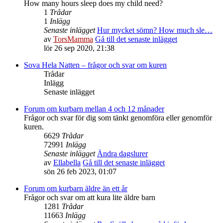
How many hours sleep does my child need?
1
Trådar
1
Inlägg
Senaste inlägget
Hur mycket sömn? How much sle…
av
TorsMamma
Gå till det senaste inlägget
lör 26 sep 2020, 21:38
Sova Hela Natten – frågor och svar om kuren
Trådar
Inlägg
Senaste inlägget
Forum om kurbarn mellan 4 och 12 månader
Frågor och svar för dig som tänkt genomföra eller genomför
kuren.
6629
Trådar
72991
Inlägg
Senaste inlägget
Ändra dagslurer
av
Ellabella
Gå till det senaste inlägget
sön 26 feb 2023, 01:07
Forum om kurbarn äldre än ett år
Frågor och svar om att kura lite äldre barn
1281
Trådar
11663
Inlägg