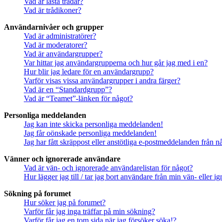
Vad är låsta trådar?
Vad är trådikoner?
Användarnivåer och grupper
Vad är administratörer?
Vad är moderatorer?
Vad är användargrupper?
Var hittar jag användargrupperna och hur går jag med i en?
Hur blir jag ledare för en användargrupp?
Varför visas vissa användargrupper i andra färger?
Vad är en “Standardgrupp”?
Vad är “Teamet”-länken för något?
Personliga meddelanden
Jag kan inte skicka personliga meddelanden!
Jag får oönskade personliga meddelanden!
Jag har fått skräppost eller anstötliga e-postmeddelanden från 
Vänner och ignorerade användare
Vad är vän- och ignorerade användarelistan för något?
Hur lägger jag till / tar jag bort användare från min vän- eller 
Sökning på forumet
Hur söker jag på forumet?
Varför får jag inga träffar på min sökning?
Varför får jag en tom sida när jag försöker söka!?