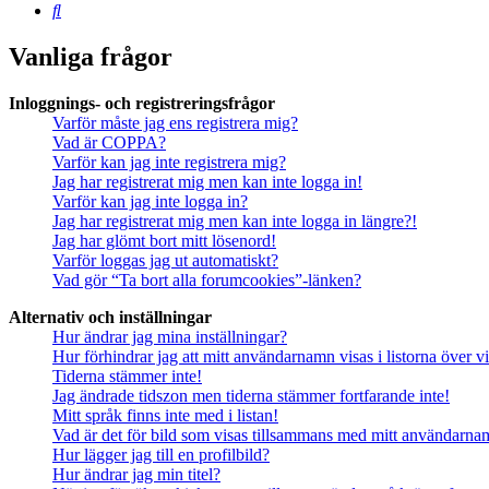
Sök
Vanliga frågor
Inloggnings- och registreringsfrågor
Varför måste jag ens registrera mig?
Vad är COPPA?
Varför kan jag inte registrera mig?
Jag har registrerat mig men kan inte logga in!
Varför kan jag inte logga in?
Jag har registrerat mig men kan inte logga in längre?!
Jag har glömt bort mitt lösenord!
Varför loggas jag ut automatiskt?
Vad gör “Ta bort alla forumcookies”-länken?
Alternativ och inställningar
Hur ändrar jag mina inställningar?
Hur förhindrar jag att mitt användarnamn visas i listorna över v
Tiderna stämmer inte!
Jag ändrade tidszon men tiderna stämmer fortfarande inte!
Mitt språk finns inte med i listan!
Vad är det för bild som visas tillsammans med mitt användarn
Hur lägger jag till en profilbild?
Hur ändrar jag min titel?