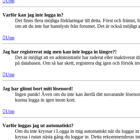
Upp
Varför kan jag inte logga in?
Det finns flera möjliga förklaringar till detta. Först och främs
om att du inte har bannlysts från forumet. Det är också möjligt a
Upp
Jag har registrerat mig men kan inte logga in längre?!
Det är möjligt att en administratör har raderat eller inaktiver
på databasen. Om så har skett, registrera dig igen och försök in
Upp
Jag har glömt bort mitt lösenord!
Ingen panik! Även om du inte kan återfå ditt nuvarande lösenord
kunna logga in igen inom kort.
Upp
Varför loggas jag ut automatiskt?
Om du inte kryssar i Logga in mig automatiskt när du loggar in s
kryssa i rutan nästa gång du loggar in. Detta rekommenderas inte