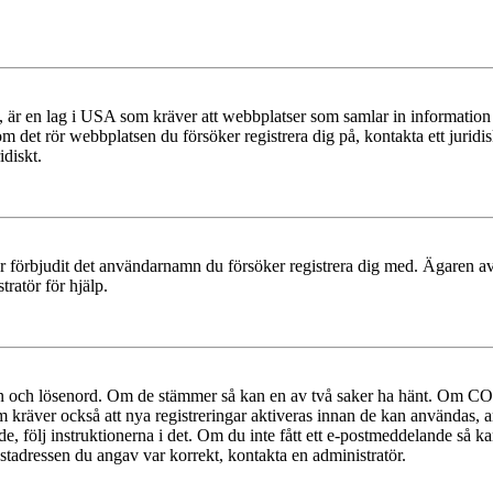
r en lag i USA som kräver att webbplatser som samlar in information frå
 om det rör webbplatsen du försöker registrera dig på, kontakta ett juri
diskt.
ler förbjudit det användarnamn du försöker registrera dig med. Ägaren av
ratör för hjälp.
mn och lösenord. Om de stämmer så kan en av två saker ha hänt. Om COP
um kräver också att nya registreringar aktiveras innan de kan användas, a
e, följ instruktionerna i det. Om du inte fått ett e-postmeddelande så ka
ostadressen du angav var korrekt, kontakta en administratör.