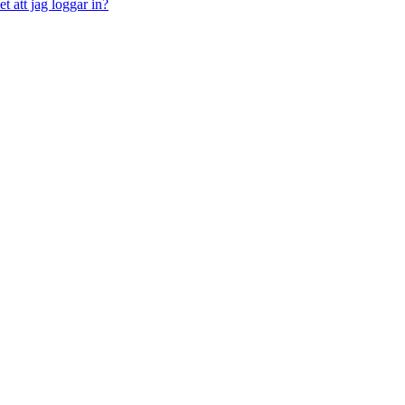
t att jag loggar in?