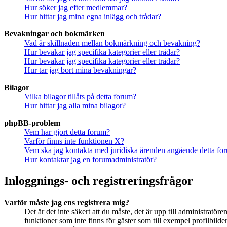
Hur söker jag efter medlemmar?
Hur hittar jag mina egna inlägg och trådar?
Bevakningar och bokmärken
Vad är skillnaden mellan bokmärkning och bevakning?
Hur bevakar jag specifika kategorier eller trådar?
Hur bevakar jag specifika kategorier eller trådar?
Hur tar jag bort mina bevakningar?
Bilagor
Vilka bilagor tillåts på detta forum?
Hur hittar jag alla mina bilagor?
phpBB-problem
Vem har gjort detta forum?
Varför finns inte funktionen X?
Vem ska jag kontakta med juridiska ärenden angående detta fo
Hur kontaktar jag en forumadministratör?
Inloggnings- och registreringsfrågor
Varför måste jag ens registrera mig?
Det är det inte säkert att du måste, det är upp till administratör
funktioner som inte finns för gäster som till exempel profilbil