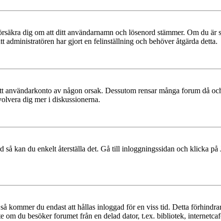
t, försäkra dig om att ditt användarnamn och lösenord stämmer. Om du är s
tt administratören har gjort en felinställning och behöver åtgärda detta.
at ditt användarkonto av någon orsak. Dessutom rensar många forum då och
volvera dig mer i diskussionerna.
 så kan du enkelt återställa det. Gå till inloggningssidan och klicka på
å kommer du endast att hållas inloggad för en viss tid. Detta förhindrar
 om du besöker forumet från en delad dator, t.ex. bibliotek, internetcaf