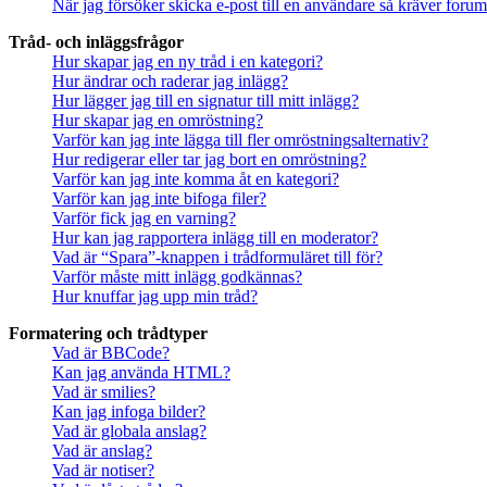
När jag försöker skicka e-post till en användare så kräver forume
Tråd- och inläggsfrågor
Hur skapar jag en ny tråd i en kategori?
Hur ändrar och raderar jag inlägg?
Hur lägger jag till en signatur till mitt inlägg?
Hur skapar jag en omröstning?
Varför kan jag inte lägga till fler omröstningsalternativ?
Hur redigerar eller tar jag bort en omröstning?
Varför kan jag inte komma åt en kategori?
Varför kan jag inte bifoga filer?
Varför fick jag en varning?
Hur kan jag rapportera inlägg till en moderator?
Vad är “Spara”-knappen i trådformuläret till för?
Varför måste mitt inlägg godkännas?
Hur knuffar jag upp min tråd?
Formatering och trådtyper
Vad är BBCode?
Kan jag använda HTML?
Vad är smilies?
Kan jag infoga bilder?
Vad är globala anslag?
Vad är anslag?
Vad är notiser?