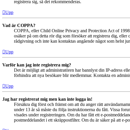
registrera sig, så det rekommenderas.
Upp
Vad är COPPA?
COPPA, eller Child Online Privacy and Protection Act of 1998, ä
osäker på om detta rör dig som försöker att registrera dig, eller
rådgivning och inte kan kontaktas angående något som helst juri
Upp
Varför kan jag inte registrera mig?
Det är möjligt att administratören har bannlyst din IP-adress el
förhindra att nya besökare blir medlemmar. Kontakta en administ
Upp
Jag har registrerat mig men kan inte logga in!
Försäkra dig först och främst om att du anger rätt användarna
under 13 år så måste du följa instruktionerna du fått. Vissa for
visades under registreringen. Om du har fått ett e-postmeddeland
postmeddelandet i ett skräppostfilter. Om du är säker på att e-p