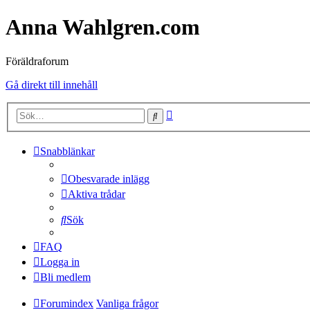
Anna Wahlgren.com
Föräldraforum
Gå direkt till innehåll
Avancerad
Sök
sökning
Snabblänkar
Obesvarade inlägg
Aktiva trådar
Sök
FAQ
Logga in
Bli medlem
Forumindex
Vanliga frågor