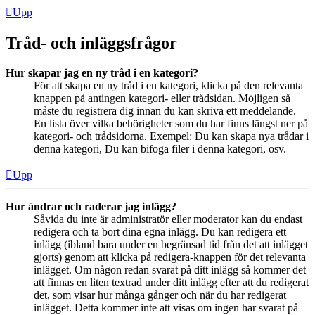
Upp
Tråd- och inläggsfrågor
Hur skapar jag en ny tråd i en kategori?
För att skapa en ny tråd i en kategori, klicka på den relevanta
knappen på antingen kategori- eller trådsidan. Möjligen så
måste du registrera dig innan du kan skriva ett meddelande.
En lista över vilka behörigheter som du har finns längst ner på
kategori- och trådsidorna. Exempel: Du kan skapa nya trådar i
denna kategori, Du kan bifoga filer i denna kategori, osv.
Upp
Hur ändrar och raderar jag inlägg?
Såvida du inte är administratör eller moderator kan du endast
redigera och ta bort dina egna inlägg. Du kan redigera ett
inlägg (ibland bara under en begränsad tid från det att inlägget
gjorts) genom att klicka på redigera-knappen för det relevanta
inlägget. Om någon redan svarat på ditt inlägg så kommer det
att finnas en liten textrad under ditt inlägg efter att du redigerat
det, som visar hur många gånger och när du har redigerat
inlägget. Detta kommer inte att visas om ingen har svarat på