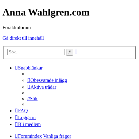
Anna Wahlgren.com
Föräldraforum
Gå direkt till innehåll
Avancerad
Sök
sökning
Snabblänkar
Obesvarade inlägg
Aktiva trådar
Sök
FAQ
Logga in
Bli medlem
Forumindex
Vanliga frågor