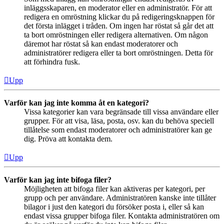
inläggsskaparen, en moderator eller en administratör. För att
redigera en omröstning klickar du på redigeringsknappen för
det första inlägget i tråden. Om ingen har röstat så går det att
ta bort omröstningen eller redigera alternativen. Om någon
däremot har röstat så kan endast moderatorer och
administratörer redigera eller ta bort omröstningen. Detta för
att förhindra fusk.
Upp
Varför kan jag inte komma åt en kategori?
Vissa kategorier kan vara begränsade till vissa användare eller
grupper. För att visa, läsa, posta, osv. kan du behöva speciell
tillåtelse som endast moderatorer och administratörer kan ge
dig. Pröva att kontakta dem.
Upp
Varför kan jag inte bifoga filer?
Möjligheten att bifoga filer kan aktiveras per kategori, per
grupp och per användare. Administratören kanske inte tillåter
bilagor i just den kategori du försöker posta i, eller så kan
endast vissa grupper bifoga filer. Kontakta administratören om