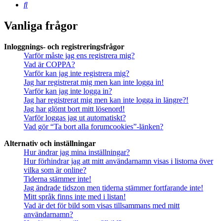
Sök
Vanliga frågor
Inloggnings- och registreringsfrågor
Varför måste jag ens registrera mig?
Vad är COPPA?
Varför kan jag inte registrera mig?
Jag har registrerat mig men kan inte logga in!
Varför kan jag inte logga in?
Jag har registrerat mig men kan inte logga in längre?!
Jag har glömt bort mitt lösenord!
Varför loggas jag ut automatiskt?
Vad gör “Ta bort alla forumcookies”-länken?
Alternativ och inställningar
Hur ändrar jag mina inställningar?
Hur förhindrar jag att mitt användarnamn visas i listorna över
vilka som är online?
Tiderna stämmer inte!
Jag ändrade tidszon men tiderna stämmer fortfarande inte!
Mitt språk finns inte med i listan!
Vad är det för bild som visas tillsammans med mitt
användarnamn?