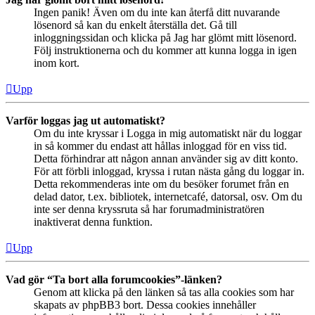
Ingen panik! Även om du inte kan återfå ditt nuvarande
lösenord så kan du enkelt återställa det. Gå till
inloggningssidan och klicka på Jag har glömt mitt lösenord.
Följ instruktionerna och du kommer att kunna logga in igen
inom kort.
Upp
Varför loggas jag ut automatiskt?
Om du inte kryssar i Logga in mig automatiskt när du loggar
in så kommer du endast att hållas inloggad för en viss tid.
Detta förhindrar att någon annan använder sig av ditt konto.
För att förbli inloggad, kryssa i rutan nästa gång du loggar in.
Detta rekommenderas inte om du besöker forumet från en
delad dator, t.ex. bibliotek, internetcafé, datorsal, osv. Om du
inte ser denna kryssruta så har forumadministratören
inaktiverat denna funktion.
Upp
Vad gör “Ta bort alla forumcookies”-länken?
Genom att klicka på den länken så tas alla cookies som har
skapats av phpBB3 bort. Dessa cookies innehåller