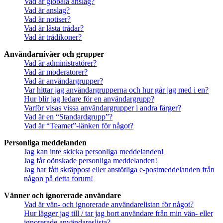
Vad är globala anslag?
Vad är anslag?
Vad är notiser?
Vad är låsta trådar?
Vad är trådikoner?
Användarnivåer och grupper
Vad är administratörer?
Vad är moderatorer?
Vad är användargrupper?
Var hittar jag användargrupperna och hur går jag med i en?
Hur blir jag ledare för en användargrupp?
Varför visas vissa användargrupper i andra färger?
Vad är en “Standardgrupp”?
Vad är “Teamet”-länken för något?
Personliga meddelanden
Jag kan inte skicka personliga meddelanden!
Jag får oönskade personliga meddelanden!
Jag har fått skräppost eller anstötliga e-postmeddelanden från
någon på detta forum!
Vänner och ignorerade användare
Vad är vän- och ignorerade användarelistan för något?
Hur lägger jag till / tar jag bort användare från min vän- eller
ignorerade användareslista?