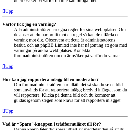
du är osäker på varför du inte kan bifoga filer.
Upp
Varför fick jag en varning?
Alla administratörer har egna regler för sina webbplatser. Om
de anser att du har brutit mot en regel så kan de utfärda en
varning mot dig. Observera att detta är administratörens
beslut, och att phpBB Limited inte har någonting att göra med
varningar på andra webbplatser. Kontakta
forumadministratören om du är osäker på varför du varnats.
Upp
Hur kan jag rapportera inlägg till en moderator?
Om forumadministratören har tillåtit det så ska du se en bild
som används för att rapportera inlägg bredvid inlägget som du
vill rapportera. Klicka på denna bild och du kommer att
guidas igenom stegen som krävs för att rapportera inlägget.
Upp
Vad är “Spara”-knappen i trådformuläret till för?
Denna knapp låter dig spara utkast av meddelanden så att du