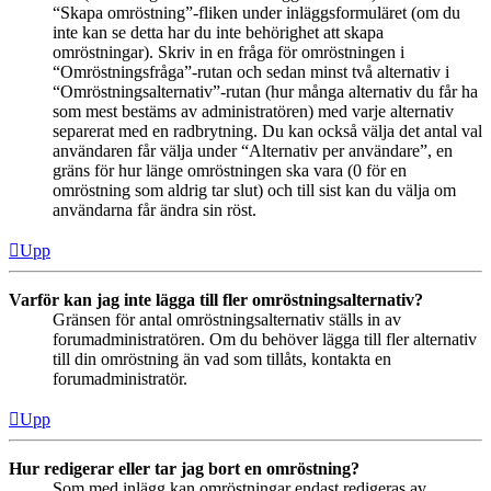
“Skapa omröstning”-fliken under inläggsformuläret (om du
inte kan se detta har du inte behörighet att skapa
omröstningar). Skriv in en fråga för omröstningen i
“Omröstningsfråga”-rutan och sedan minst två alternativ i
“Omröstningsalternativ”-rutan (hur många alternativ du får ha
som mest bestäms av administratören) med varje alternativ
separerat med en radbrytning. Du kan också välja det antal val
användaren får välja under “Alternativ per användare”, en
gräns för hur länge omröstningen ska vara (0 för en
omröstning som aldrig tar slut) och till sist kan du välja om
användarna får ändra sin röst.
Upp
Varför kan jag inte lägga till fler omröstningsalternativ?
Gränsen för antal omröstningsalternativ ställs in av
forumadministratören. Om du behöver lägga till fler alternativ
till din omröstning än vad som tillåts, kontakta en
forumadministratör.
Upp
Hur redigerar eller tar jag bort en omröstning?
Som med inlägg kan omröstningar endast redigeras av