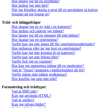
Hur lägger jag till en profilbild?
Hur ändrar jag min titel?
När jag försöker skicka e-post till en användare så kräver
forumet att jag loggar in?
Tråd- och inläggsfrågor
Hur skapar jag en ny tråd i en kategori?
Hur ändrar och raderar jag inlägg?
Hur lägger jag till en signatur till mitt inlägg?
Hur skapar jag en omröstning?
Varför kan jag inte lägga till fler omröstningsalternativ?
Hur redigerar eller tar jag bort en omröstning?
Varför kan jag inte komma åt en kategori?
Varför kan jag inte bifoga filer?
Varför fick jag en varning?
Hur kan jag rapportera inlägg till en moderator?
Vad är “Spara”-knappen i trådformuläret till för?
Varför måste mitt inlägg godkännas?
Hur knuffar jag upp min tråd?
Formatering och trådtyper
Vad är BBCode?
Kan jag använda HTML?
Vad är smilies?
Kan jag infoga bilder?