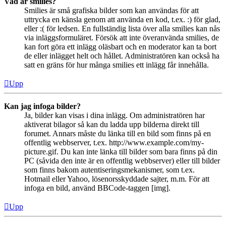
Vad är smilies?
Smilies är små grafiska bilder som kan användas för att
uttrycka en känsla genom att använda en kod, t.ex. :) för glad,
eller :( för ledsen. En fullständig lista över alla smilies kan nås
via inläggsformuläret. Försök att inte överanvända smilies, de
kan fort göra ett inlägg oläsbart och en moderator kan ta bort
de eller inlägget helt och hållet. Administratören kan också ha
satt en gräns för hur många smilies ett inlägg får innehålla.
Upp
Kan jag infoga bilder?
Ja, bilder kan visas i dina inlägg. Om administratören har
aktiverat bilagor så kan du ladda upp bilderna direkt till
forumet. Annars måste du länka till en bild som finns på en
offentlig webbserver, t.ex. http://www.example.com/my-
picture.gif. Du kan inte länka till bilder som bara finns på din
PC (såvida den inte är en offentlig webbserver) eller till bilder
som finns bakom autentiseringsmekanismer, som t.ex.
Hotmail eller Yahoo, lösenorsskyddade sajter, m.m. För att
infoga en bild, använd BBCode-taggen [img].
Upp