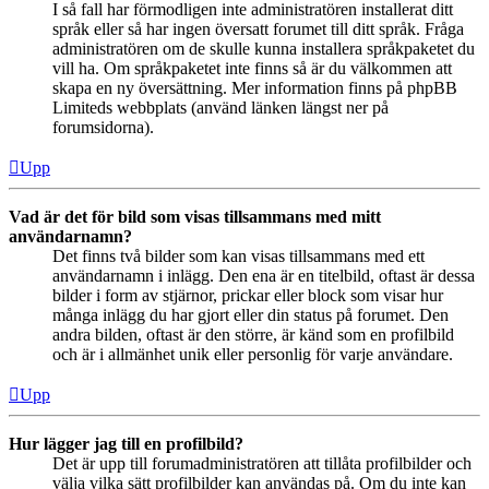
I så fall har förmodligen inte administratören installerat ditt
språk eller så har ingen översatt forumet till ditt språk. Fråga
administratören om de skulle kunna installera språkpaketet du
vill ha. Om språkpaketet inte finns så är du välkommen att
skapa en ny översättning. Mer information finns på phpBB
Limiteds webbplats (använd länken längst ner på
forumsidorna).
Upp
Vad är det för bild som visas tillsammans med mitt
användarnamn?
Det finns två bilder som kan visas tillsammans med ett
användarnamn i inlägg. Den ena är en titelbild, oftast är dessa
bilder i form av stjärnor, prickar eller block som visar hur
många inlägg du har gjort eller din status på forumet. Den
andra bilden, oftast är den större, är känd som en profilbild
och är i allmänhet unik eller personlig för varje användare.
Upp
Hur lägger jag till en profilbild?
Det är upp till forumadministratören att tillåta profilbilder och
välja vilka sätt profilbilder kan användas på. Om du inte kan