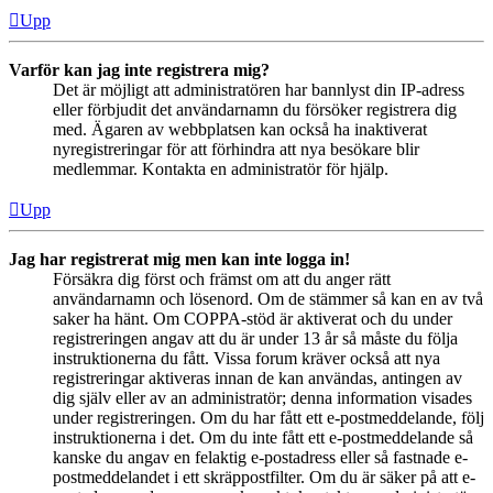
Upp
Varför kan jag inte registrera mig?
Det är möjligt att administratören har bannlyst din IP-adress
eller förbjudit det användarnamn du försöker registrera dig
med. Ägaren av webbplatsen kan också ha inaktiverat
nyregistreringar för att förhindra att nya besökare blir
medlemmar. Kontakta en administratör för hjälp.
Upp
Jag har registrerat mig men kan inte logga in!
Försäkra dig först och främst om att du anger rätt
användarnamn och lösenord. Om de stämmer så kan en av två
saker ha hänt. Om COPPA-stöd är aktiverat och du under
registreringen angav att du är under 13 år så måste du följa
instruktionerna du fått. Vissa forum kräver också att nya
registreringar aktiveras innan de kan användas, antingen av
dig själv eller av an administratör; denna information visades
under registreringen. Om du har fått ett e-postmeddelande, följ
instruktionerna i det. Om du inte fått ett e-postmeddelande så
kanske du angav en felaktig e-postadress eller så fastnade e-
postmeddelandet i ett skräppostfilter. Om du är säker på att e-