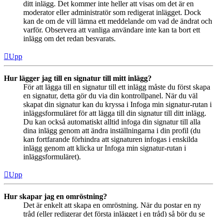
ditt inlägg. Det kommer inte heller att visas om det är en
moderator eller administratör som redigerat inlägget. Dock
kan de om de vill lämna ett meddelande om vad de ändrat och
varför. Observera att vanliga användare inte kan ta bort ett
inlägg om det redan besvarats.
Upp
Hur lägger jag till en signatur till mitt inlägg?
För att lägga till en signatur till ett inlägg måste du först skapa
en signatur, detta gör du via din kontrollpanel. När du väl
skapat din signatur kan du kryssa i Infoga min signatur-rutan i
inläggsformuläret för att lägga till din signatur till ditt inlägg.
Du kan också automatiskt alltid infoga din signatur till alla
dina inlägg genom att ändra inställningarna i din profil (du
kan fortfarande förhindra att signaturen infogas i enskilda
inlägg genom att klicka ur Infoga min signatur-rutan i
inläggsformuläret).
Upp
Hur skapar jag en omröstning?
Det är enkelt att skapa en omröstning. När du postar en ny
tråd (eller redigerar det första inlägget i en tråd) så bör du se