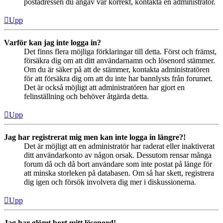
postadressen du angav var korrekt, kontakta en administratör.
Upp
Varför kan jag inte logga in?
Det finns flera möjliga förklaringar till detta. Först och främst,
försäkra dig om att ditt användarnamn och lösenord stämmer.
Om du är säker på att de stämmer, kontakta administratören
för att försäkra dig om att du inte har bannlysts från forumet.
Det är också möjligt att administratören har gjort en
felinställning och behöver åtgärda detta.
Upp
Jag har registrerat mig men kan inte logga in längre?!
Det är möjligt att en administratör har raderat eller inaktiverat
ditt användarkonto av någon orsak. Dessutom rensar många
forum då och då bort användare som inte postat på länge för
att minska storleken på databasen. Om så har skett, registrera
dig igen och försök involvera dig mer i diskussionerna.
Upp
Jag har glömt bort mitt lösenord!