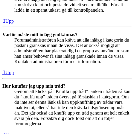
kan skriva klart och posta de vid ett senare tillfälle. För att
ladda in ett sparat utkast, gå till kontrollpanelen.
Upp
Varför måste mitt inlägg godkännas?
Forumadministratören kan kräva att alla inlägg i kategorin du
postar i granskas innan de visas. Det är också möjligt att
administratören har placerat dig i en grupp av användare som
han anser behöver få sina inlägg granskade innan de visas.
Kontakta administratören för mer information.
Upp
Hur knuffar jag upp min tråd?
Genom att klicka på “Knuffa upp tråd”-länken i tråden så kan
du "knuffa upp" tråden överst på förstasidan i kategorin. Om
du inte ser denna länk så kan uppknuffning av trådar vara
inaktiverat, eller så har inte den krävda tidsgränsen uppnåts
än. Det går också att knuffa upp en tråd genom att helt enkelt
svara på den. Försäkra dig dock först om att du följer
forumreglerna.