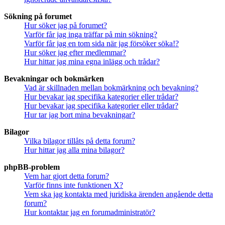
Sökning på forumet
Hur söker jag på forumet?
Varför får jag inga träffar på min sökning?
Varför får jag en tom sida när jag försöker söka!?
Hur söker jag efter medlemmar?
Hur hittar jag mina egna inlägg och trådar?
Bevakningar och bokmärken
Vad är skillnaden mellan bokmärkning och bevakning?
Hur bevakar jag specifika kategorier eller trådar?
Hur bevakar jag specifika kategorier eller trådar?
Hur tar jag bort mina bevakningar?
Bilagor
Vilka bilagor tillåts på detta forum?
Hur hittar jag alla mina bilagor?
phpBB-problem
Vem har gjort detta forum?
Varför finns inte funktionen X?
Vem ska jag kontakta med juridiska ärenden angående detta
forum?
Hur kontaktar jag en forumadministratör?